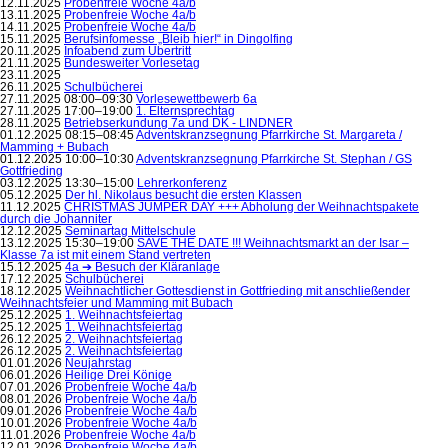
12.11.2025
Probenfreie Woche 4a/b
13.11.2025
Probenfreie Woche 4a/b
14.11.2025
Probenfreie Woche 4a/b
15.11.2025
Berufsinfomesse „Bleib hier!“ in Dingolfing
20.11.2025
Infoabend zum Übertritt
21.11.2025
Bundesweiter Vorlesetag
23.11.2025
26.11.2025
Schulbücherei
27.11.2025 08:00–09:30
Vorlesewettbewerb 6a
27.11.2025 17:00–19:00
1. Elternsprechtag
28.11.2025
Betriebserkundung 7a und DK - LINDNER
01.12.2025 08:15–08:45
Adventskranzsegnung Pfarrkirche St. Margareta /
Mamming + Bubach
01.12.2025 10:00–10:30
Adventskranzsegnung Pfarrkirche St. Stephan / GS
Gottfrieding
03.12.2025 13:30–15:00
Lehrerkonferenz
05.12.2025
Der hl. Nikolaus besucht die ersten Klassen
11.12.2025
CHRISTMAS JUMPER DAY +++ Abholung der Weihnachtspakete
durch die Johanniter
12.12.2025
Seminartag Mittelschule
13.12.2025 15:30–19:00
SAVE THE DATE !!! Weihnachtsmarkt an der Isar –
Klasse 7a ist mit einem Stand vertreten
15.12.2025
4a ➔ Besuch der Kläranlage
17.12.2025
Schulbücherei
18.12.2025
Weihnachtlicher Gottesdienst in Gottfrieding mit anschließender
Weihnachtsfeier und Mamming mit Bubach
25.12.2025
1. Weihnachtsfeiertag
25.12.2025
1. Weihnachtsfeiertag
26.12.2025
2. Weihnachtsfeiertag
26.12.2025
2. Weihnachtsfeiertag
01.01.2026
Neujahrstag
06.01.2026
Heilige Drei Könige
07.01.2026
Probenfreie Woche 4a/b
08.01.2026
Probenfreie Woche 4a/b
09.01.2026
Probenfreie Woche 4a/b
10.01.2026
Probenfreie Woche 4a/b
11.01.2026
Probenfreie Woche 4a/b
12.01.2026
Probenfreie Woche 4a/b