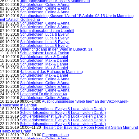
26.09.2019
Jahrgangsstufentest Klasse 6 Mathematik
30.09.2019
Schülerlotsen: Celine & Anna
01.10.2019
Schülerlotsen: Celine & Anna
02.10.2019
Schülerlotsen: Celine & Anna
02.10.2019
Schulbustraining Klassen 1A und 1B Abfahrt 08:15 Uhr in Mamming
mit 1A nach Gottfrieding
03.10.2019
Schülerlotsen: Celine & Anna
04.10.2019
Schülerlotsen: Celine & Anna
07.10.2019
Informationsabend zum Übertritt
07.10.2019
Schülerlotsen: Luca & Evelyn
08.10.2019
Schülerlotsen: Luca & Evelyn
09.10.2019
Schülerlotsen: Luca & Evelyn
10.10.2019
Schülerlotsen: Luca & Evelyn
10.10.2019
Unterrichtsgang in den Wald in Bubach, 3a
11.10.2019
Schülerlotsen: Luca & Evelyn
14.10.2019
Schülerlotsen: Max & Daniel
15.10.2019
Schülerlotsen: Max & Daniel
16.10.2019
Schülerlotsen: Max & Daniel
17.10.2019
Schülerlotsen: Max & Daniel
17.10.2019
4a besucht das Rathaus in Mamming
18.10.2019
Schülerlotsen: Max & Daniel
21.10.2019
Schülerlotsen: Celine & Anna
22.10.2019
Schülerlotsen: Celine & Anna
23.10.2019
Schülerlotsen: Celine & Anna
24.10.2019
Schülerlotsen: Celine & Anna
24.10.2019
Lesenacht für die Klasse 4a
25.10.2019
Schülerlotsen: Celine & Anna
16.11.2019 09:00–14:00
Ausbildungsmesse "Bleib hier" an der Viktor-Karell-
Realschule in Landau
18.11.2019
Schülerlotsendienst: Evelyn & Luca - vielen Dank :)
19.11.2019
Schülerlotsendienst: Evelyn & Luca - vielen Dank :)
20.11.2019
Schülerlotsendienst: Evelyn & Luca - vielen Dank :)
21.11.2019
Schülerlotsendienst: Evelyn & Luca - vielen Dank :)
22.11.2019
Schülerlotsendienst: Evelyn & Luca - vielen Dank :)
26.11.2019 10:00–11:20
Theater: Der Bayerische Robin Hood mit Stefan Murr und
Heinz-Josef Braun
28.11.2019 17:00–19:00
Elternsprechtag
02.12.2019
Schülerlotsen: Celine & Anna