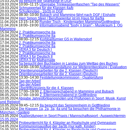
15.03.2024
9a besucht die Sparkasse in DGF
18.03.2024 10:00–11:15
Übergabe Trinkwassenflaschen "Tag des Wassers"
19.03.2024
Schnuppertag für die Klassen 4a/b
20.03.2024
Schulkinotag - 1b/2b in DGF
20.03.2024 08:30–10:00
Bubach und Mamming fährt nach DGF / Eishalle
09.04.2024
Herr Simon Steer / Berufsagentur ist im Haus für 8a/9a
11.04.2024 13:15–14:30
Runder Tisch - Kindergarten Mamming/Gottfrieding
11.04.2024 18:00–19:00
Informationsabend "body´n brain" - Musikraum 1. OG
Mamming
15.04.2024
2. Praktikumswoche 8a
16.04.2024
2. Praktikumswoche 8a
16.04.2024 08:00–12:15
Korbballturnier GS in Wallersdorf
17.04.2024
2. Praktikumswoche 8a
18.04.2024
2. Praktikumswoche 8a
18.04.2024
VERA 3 für Deutsch I
19.04.2024
2. Praktikumswoche 8a
24.04.2024
VERA 3 für Deutsch II
25.04.2024
VERA 3 für Mathematik
25.04.2024
5a besucht den Buchladen in Landau zum Welttag des Buches
25.04.2024 14:00–16:00
Auftaktveranstaltung zur Weiterentwicklung / Evaluation
26.04.2024
Orientierungsarbeiten für die 2. Klassen (Deutsch)
26.04.2024
Orientierungsarbeiten für die 2. Klassen (Deutsch)
29.04.2024 13:30–14:30
Feststellungskommission - Qualiprüfung
01.05.2024
Tag der Arbeit
01.05.2024
Tag der Arbeit
02.05.2024
Übertrittszeugnis für die 4. Klassen
02.05.2024 17:00–19:00
2. Elternsprechabend in Mamming und Bubach
06.05.2024 17:00–19:00
2. Elternsprechabend in Gottfrieding
10.05.2024
Abgabe Jahresfortgangsnoten und Prüfungen in Sport, Musik, Kunst
und Religion
10.05.2024 09:45–12:15
8a besucht das Seniorenheim in Gottfrieding
13.05.2024
Die Klassen 1a, 2a, 3a, 4a und 5a besuchen die Philharmonie in
München / Gasteig
13.05.2024
Qualiprüfungen in Sport Praxis / Mannschaftssport - Ausweichtermin
15.05.2024
14.05.2024
Probeunterricht für 4. Klässler an Realschule und Gymnasium
14.05.2024
Kommunionsausflug der 3a/3b (nur kath. Kinder)
15.05.2024
Probeunterricht für 4. Klässler an Realschule und Gymnasium