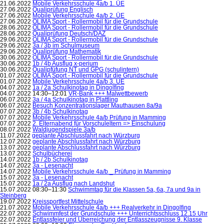
21.06.2022
Mobile Verkehrsschule 4a/b 1. ÜE
27.06.2022
Qualiprüfung Englisch
27.06.2022
Mobile Verkehrsschule 4a/b 2. ÜE
27.06.2022
OLIMA Sport - Rollermobil für die Grundschule
28.06.2022
OLIMA Sport - Rollermobil für die Grundschule
28.06.2022
Qualiprüfung Deutsch/DAZ
29.06.2022
OLIMA Sport - Rollermobil für die Grundschule
29.06.2022
3a / 3b im Schulmuseum
29.06.2022
Qualiprüfung Mathematik
30.06.2022
OLIMA Sport - Rollermobil für die Grundschule
30.06.2022
1b / 4b Ausflug x-perium
30.06.2022
Qualipfüfung NT und GPG (schulintern)
01.07.2022
OLIMA Sport - Rollermobil für die Grundschule
01.07.2022
Mobile Verkehrsschule 4a/b 3. ÜE
04.07.2022
1a / 2a Schulkinotag in Dingolfing
04.07.2022 14:30–12:01
VR-Bank +++ Malwettbewerb
06.07.2022
3a / 4a Schulkinotag in Plattling
06.07.2022
Besuch Konzentrationslager Mauthausen 8a/9a
07.07.2022
3b / 4b Schulkinotag
07.07.2022
Mobile Verkehrsschule 4a/b Prüfung in Mamming
07.07.2022
2. Elternabend für Vorschuleltern => Einschulung
08.07.2022
Waldjugendspiele 3a/b
11.07.2022
geplante Abschlussfahrt nach Würzburg
12.07.2022
geplante Abschlussfahrt nach Würzburg
13.07.2022
geplante Abschlussfahrt nach Würzburg
13.07.2022
Schulbücherei
14.07.2022
1b / 2b Schulkinotag
14.07.2022
3a - Lesenacht
14.07.2022
Mobile Verkehrsschule 4a/b _ Prüfung in Mamming
15.07.2022
3a - Lesenacht
15.07.2022
1a / 2a Ausflug nach Landshut
15.07.2022 08:30–11:30
Schwimmtag für die Klassen 5a, 6a, 7a und 9a in
Steinberg
19.07.2022
Kreissportfest Mittelschule
21.07.2022
Mobile Verkehrsschule 4a/b +++ Realverkehr in Dingolfing
22.07.2022
Schwimmfest der Grundschule +++ Unterrichtsschluss 12.15 Uhr
22.07.2022
Entlassfeier und Überreichung der Entlasszeugnisse 9. Klasse