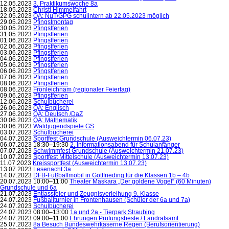
12.05.2023
3. Praktikumswoche 8a
18.05.2023
Christi Himmelfahrt
22.05.2023
QA: NuT/GPG schulintern ab 22.05.2023 möglich
29.05.2023
Pfingstmontag
30.05.2023
Pfingstferien
31.05.2023
Pfingstferien
01.06.2023
Pfingstferien
02.06.2023
Pfingstferien
03.06.2023
Pfingstferien
04.06.2023
Pfingstferien
05.06.2023
Pfingstferien
06.06.2023
Pfingstferien
07.06.2023
Pfingstferien
08.06.2023
Pfingstferien
08.06.2023
Fronleichnam (regionaler Feiertag)
09.06.2023
Pfingstferien
12.06.2023
Schulbücherei
26.06.2023
QA: Englisch
27.06.2023
QA: Deutsch /DaZ
30.06.2023
QA: Mathematik
30.06.2023
Waldjugendspiele GS
03.07.2023
Schulbücherei
04.07.2023
Sportfest Grundschule (Ausweichtermin 06.07.23)
06.07.2023 18:30–19:30
2. Informationsabend für Schulanfänger
07.07.2023
Schwimmfest Grundschule (Ausweichtermin 21.07.23)
10.07.2023
Sportfest Mittelschule (Ausweichtermin 13.07.23)
11.07.2023
Kreissportfest (Ausweichtermin 13.07.23)
13.07.2023
Lesenacht 3a
14.07.2023
DFB-Fußballmobil in Gottfrieding für die Klassen 1b – 4b
20.07.2023 10:00–11:00
Theater Maskara „Der goldene Vogel“ (60 Minuten)
Grundschule und 6a
21.07.2023
Entlassfeier und Zeugnisverleihung 9. Klasse
24.07.2023
Fußballturnier in Frontenhausen (Schüler der 6a und 7a)
24.07.2023
Schulbücherei
24.07.2023 08:00–13:00
1a und 2a - Tierpark Straubing
24.07.2023 09:00–11:00
Ehrungen Prüfungsbeste / Landratsamt
25.07.2023
8a Besuch Bundeswehrkaserne Regen (Berufsorientierung)