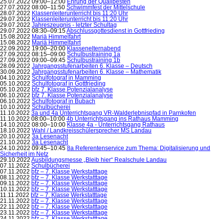
25.07.2022 09:00–12:00
Ehrung der Qualibesten
27.07.2022 08:00–11:50
Schwimmfest der Mittelschule
28.07.2022
Klassenleiterunterricht bis 11:20 Uhr
29.07.2022
Klassenleiterunterricht bis 11:20 Uhr
29.07.2022
Jahreszeugnis - letzter Schultag
29.07.2022 08:30–09:15
Abschlussgottesdienst in Gottfrieding
15.08.2022
Mariä Himmelfahrt
15.08.2022
Mariä Himmelfahrt
22.09.2022 19:00–20:00
Klassenelternabend
27.09.2022 08:15–09:00
Schulbustraining 1a
27.09.2022 09:00–09:45
Schulbustraining 1b
28.09.2022
Jahrgangsstufenarbeiten 6. Klasse – Deutsch
30.09.2022
Jahrgangsstufenarbeiten 6. Klasse – Mathematik
04.10.2022
Schulfotograf in Mamming
05.10.2022
Schulfotograf in Gottfrieding
05.10.2022
bfz 7. Klasse Potenzialanalyse
06.10.2022
bfz 7. Klasse Potenzialanalyse
06.10.2022
Schulfotograf in Bubach
10.10.2022
Schulbücherei
11.10.2022
3a und 4a Unterrichtsgang VR-Walderlebnispfad in Parnkofen
11.10.2022 08:00–10:00
4b Unterrichtsgang ins Rathaus Mamming
14.10.2022 08:00–10:00
Klasse 4a - Unterrichtsgang Rathaus
18.10.2022
Wahl / Landkreisschülersprecher MS Landau
20.10.2022
3a Lesenacht
21.10.2022
3a Lesenacht
24.10.2022 09:45–10:45
8a Referentenservice zum Thema: Digitalisierung und
Sicherheit im Netz
29.10.2022
Ausbildungsmesse „Bleib hier“ Realschule Landau
07.11.2022
Schulbücherei
07.11.2022
bfz – 7. Klasse Werkstatttage
08.11.2022
bfz – 7. Klasse Werkstatttage
09.11.2022
bfz – 7. Klasse Werkstatttage
10.11.2022
bfz – 7. Klasse Werkstatttage
11.11.2022
bfz – 7. Klasse Werkstatttage
21.11.2022
bfz – 7. Klasse Werkstatttage
22.11.2022
bfz – 7. Klasse Werkstatttage
23.11.2022
bfz – 7. Klasse Werkstatttage
24.11.2022
bfz – 7. Klasse Werkstatttage