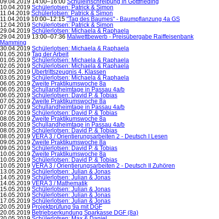
09.04.2019 14:00–16:00
Schuleinschreibung in Gottfrieding
10.04.2019
Schülerlotsen: Patrick & Simon
11.04.2019
Schülerlotsen: Patrick & Simon
11.04.2019 10:00–12:15
"Tag des Baumes" - Baumpflanzung 4a GS
12.04.2019
Schülerlotsen: Patrick & Simon
29.04.2019
Schülerlotsen: Michaela & Raphaela
29.04.2019 13:00–07:36
Malwettbewerb - Preisübergabe Raiffeisenbank
Mamming
30.04.2019
Schülerlotsen: Michaela & Raphaela
01.05.2019
Tag der Arbeit
01.05.2019
Schülerlotsen: Michaela & Raphaela
02.05.2019
Schülerlotsen: Michaela & Raphaela
02.05.2019
Übertrittszeugnis 4. Klassen
03.05.2019
Schülerlotsen: Michaela & Raphaela
06.05.2019
Zweite Praktikumswoche 8a
06.05.2019
Schullandheimtage in Passau 4a/b
06.05.2019
Schülerlotsen: David P. & Tobias
07.05.2019
Zweite Praktikumswoche 8a
07.05.2019
Schullandheimtage in Passau 4a/b
07.05.2019
Schülerlotsen: David P. & Tobias
08.05.2019
Zweite Praktikumswoche 8a
08.05.2019
Schullandheimtage in Passau 4a/b
08.05.2019
Schülerlotsen: David P. & Tobias
08.05.2019
VERA 3 / Orientierungsarbeiten 2 - Deutsch I Lesen
09.05.2019
Zweite Praktikumswoche 8a
09.05.2019
Schülerlotsen: David P. & Tobias
10.05.2019
Zweite Praktikumswoche 8a
10.05.2019
Schülerlotsen: David P. & Tobias
10.05.2019
VERA 3 / Orientierungsarbeiten 2 - Deutsch II Zuhören
13.05.2019
Schülerlotsen: Julian & Jonas
14.05.2019
Schülerlotsen: Julian & Jonas
14.05.2019
VERA 3 / Mathematik
15.05.2019
Schülerlotsen: Julian & Jonas
16.05.2019
Schülerlotsen: Julian & Jonas
17.05.2019
Schülerlotsen: Julian & Jonas
20.05.2019
Projektprüfung 9a mit DGF
20.05.2019
Betriebserkundung Sparkasse DGF (8a)
20.05.2019
Schülerlotsen: Max & Daniel