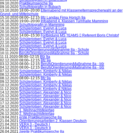
09.10.2020
Praktikumswoche 9a
09.10.2020
Schulfotografin in Bubach
13.10.2020 18:00–20:00
Elternabend mit Klassenelternsprecherwahl an der
Grund- und Mittelschule
15.10.2020 08:00–12:15
Bfz Landau Fima Horsch 9a
15.10.2020 19:00–20:00
Infoabend 4. Klassen Turnhalle Mamming
16.10.2020
Schulfotografin in Mamming
19.10.2020
Schülerlotsen: Evelyn & Luca
20.10.2020
Schülerlotsen: Evelyn & Luca
20.10.2020 14:00–15:30
Fortbildung MS TEAMS  Referent Boris Christof
21.10.2020
Schülerlotsen: Evelyn & Luca
22.10.2020
Schülerlotsen: Evelyn & Luca
23.10.2020
Schülerlotsen: Evelyn & Luca
09.11.2020
BerufsOrientierungsMaßnahme 8a - Schule
10.11.2020
BerufsOrientierungsMaßnahme 8a - Schule
11.11.2020 08:00–12:15
Bfz 9a
02.12.2020 08:00–12:15
Bfz 9a
03.12.2020 08:00–12:15
BerufsOrientierungsMaßnahme 8a - bfz
04.12.2020 08:00–12:15
BerufsOrientierungsMaßnahme 8a - bfz
07.12.2020
Schülerlotsen: Kimberly & Niklas
08.12.2020
Schülerlotsen: Kimberly & Niklas
08.12.2020 08:00–12:15
Bfz 9a
09.12.2020
Schülerlotsen: Kimberly & Niklas
10.12.2020
Schülerlotsen: Kimberly & Niklas
11.12.2020
Schülerlotsen: Kimberly & Niklas
14.12.2020
Schülerlotsen: Alexander & Nico
15.12.2020
Schülerlotsen: Alexander & Nico
16.12.2020
Schülerlotsen: Alexander & Nico
17.12.2020
Schülerlotsen: Alexander & Nico
18.12.2020
Schülerlotsen: Alexander & Nico
25.12.2020
1. Weihnachtsfeiertag
26.12.2020
2. Weihnachtsfeiertag
19.04.2021
erste Praktikumswoche 8a
21.04.2021
Orientierungsarbeiten 2. Klassen Deutsch
21.04.2021
VERA 3 - Deutsch I
23.04.2021
VERA 3 - Deutsch II
26.04.2021
zweite Praktikumswoche 8a