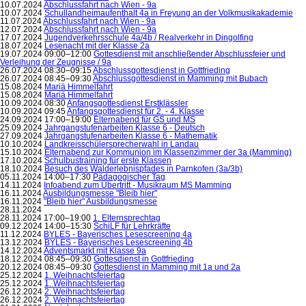
10.07.2024
Abschlussfahrt nach Wien - 9a
10.07.2024
Schullandheimaufenthalt 4a in Freyung an der Volkmusikakademie
11.07.2024
Abschlussfahrt nach Wien - 9a
12.07.2024
Abschlussfahrt nach Wien - 9a
17.07.2024
Jugendverkehrsschule 4a/4b / Realverkehr in Dingolfing
18.07.2024
Lesenacht mit der Klasse 2a
19.07.2024 09:00–12:00
Gottesdienst mit anschließender Abschlussfeier und
Verleihung der Zeugnisse / 9a
26.07.2024 08:30–09:15
Abschlussgottesdienst in Gottfrieding
26.07.2024 08:45–09:30
Abschlussgottesdienst in Mamming mit Bubach
15.08.2024
Mariä Himmelfahrt
15.08.2024
Mariä Himmelfahrt
10.09.2024 08:30
Anfangsgottesdienst Erstklässler
10.09.2024 09:45
Anfangsgottesdienst für 2. - 4. Klasse
24.09.2024 17:00–19:00
Elternabend für GS und MS
25.09.2024
Jahrgangstufenarbeiten Klasse 6 - Deutsch
27.09.2024
Jahrgangstufenarbeiten Klasse 6 - Mathematik
10.10.2024
Landkreisschülersprecherwahl in Landau
15.10.2024
Elternabend zur Kommunion im Klassenzimmer der 3a (Mamming)
17.10.2024
Schulbustraining für erste Klassen
18.10.2024
Besuch des Walderlebnispfades in Parnkofen (3a/3b)
05.11.2024 14:00–17:30
Pädagogischer Tag
14.11.2024
Infoabend zum Übertritt - Musikraum MS Mamming
16.11.2024
Ausbildungsmesse "Bleib hier"
16.11.2024
"Bleib hier" Ausbildungsmesse
28.11.2024
28.11.2024 17:00–19:00
1. Elternsprechtag
09.12.2024 14:00–15:30
SchiLF für Lehrkräfte
11.12.2024
BYLES - Bayerisches Lesescreening 4a
13.12.2024
BYLES - Bayerisches Lesescreening 4b
14.12.2024
Adventsmarkt mit Klasse 9a
18.12.2024 08:45–09:30
Gottesdienst in Gottfrieding
20.12.2024 08:45–09:30
Gottesdienst in Mamming mit 1a und 2a
25.12.2024
1. Weihnachtsfeiertag
25.12.2024
1. Weihnachtsfeiertag
26.12.2024
2. Weihnachtsfeiertag
26.12.2024
2. Weihnachtsfeiertag