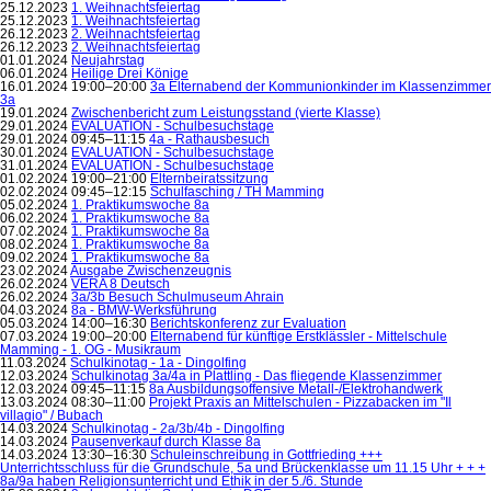
25.12.2023
1. Weihnachtsfeiertag
25.12.2023
1. Weihnachtsfeiertag
26.12.2023
2. Weihnachtsfeiertag
26.12.2023
2. Weihnachtsfeiertag
01.01.2024
Neujahrstag
06.01.2024
Heilige Drei Könige
16.01.2024 19:00–20:00
3a Elternabend der Kommunionkinder im Klassenzimmer
3a
19.01.2024
Zwischenbericht zum Leistungsstand (vierte Klasse)
29.01.2024
EVALUATION - Schulbesuchstage
29.01.2024 09:45–11:15
4a - Rathausbesuch
30.01.2024
EVALUATION - Schulbesuchstage
31.01.2024
EVALUATION - Schulbesuchstage
01.02.2024 19:00–21:00
Elternbeiratssitzung
02.02.2024 09:45–12:15
Schulfasching / TH Mamming
05.02.2024
1. Praktikumswoche 8a
06.02.2024
1. Praktikumswoche 8a
07.02.2024
1. Praktikumswoche 8a
08.02.2024
1. Praktikumswoche 8a
09.02.2024
1. Praktikumswoche 8a
23.02.2024
Ausgabe Zwischenzeugnis
26.02.2024
VERA 8 Deutsch
26.02.2024
3a/3b Besuch Schulmuseum Ahrain
04.03.2024
8a - BMW-Werksführung
05.03.2024 14:00–16:30
Berichtskonferenz zur Evaluation
07.03.2024 19:00–20:00
Elternabend für künftige Erstklässler - Mittelschule
Mamming - 1. OG - Musikraum
11.03.2024
Schulkinotag - 1a - Dingolfing
12.03.2024
Schulkinotag 3a/4a in Plattling - Das fliegende Klassenzimmer
12.03.2024 09:45–11:15
8a Ausbildungsoffensive Metall-/Elektrohandwerk
13.03.2024 08:30–11:00
Projekt Praxis an Mittelschulen - Pizzabacken im "Il
villagio" / Bubach
14.03.2024
Schulkinotag - 2a/3b/4b - Dingolfing
14.03.2024
Pausenverkauf durch Klasse 8a
14.03.2024 13:30–16:30
Schuleinschreibung in Gottfrieding +++
Unterrichtsschluss für die Grundschule, 5a und Brückenklasse um 11.15 Uhr + + +
8a/9a haben Religionsunterricht und Ethik in der 5./6. Stunde