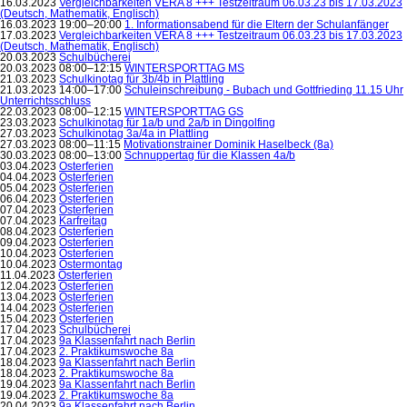
16.03.2023
Vergleichbarkeiten VERA 8 +++ Testzeitraum 06.03.23 bis 17.03.2023
(Deutsch, Mathematik, Englisch)
16.03.2023 19:00–20:00
1. Informationsabend für die Eltern der Schulanfänger
17.03.2023
Vergleichbarkeiten VERA 8 +++ Testzeitraum 06.03.23 bis 17.03.2023
(Deutsch, Mathematik, Englisch)
20.03.2023
Schulbücherei
20.03.2023 08:00–12:15
WINTERSPORTTAG MS
21.03.2023
Schulkinotag für 3b/4b in Plattling
21.03.2023 14:00–17:00
Schuleinschreibung - Bubach und Gottfrieding 11.15 Uhr
Unterrichtsschluss
22.03.2023 08:00–12:15
WINTERSPORTTAG GS
23.03.2023
Schulkinotag für 1a/b und 2a/b in Dingolfing
27.03.2023
Schulkinotag 3a/4a in Plattling
27.03.2023 08:00–11:15
Motivationstrainer Dominik Haselbeck (8a)
30.03.2023 08:00–13:00
Schnuppertag für die Klassen 4a/b
03.04.2023
Osterferien
04.04.2023
Osterferien
05.04.2023
Osterferien
06.04.2023
Osterferien
07.04.2023
Osterferien
07.04.2023
Karfreitag
08.04.2023
Osterferien
09.04.2023
Osterferien
10.04.2023
Osterferien
10.04.2023
Ostermontag
11.04.2023
Osterferien
12.04.2023
Osterferien
13.04.2023
Osterferien
14.04.2023
Osterferien
15.04.2023
Osterferien
17.04.2023
Schulbücherei
17.04.2023
9a Klassenfahrt nach Berlin
17.04.2023
2. Praktikumswoche 8a
18.04.2023
9a Klassenfahrt nach Berlin
18.04.2023
2. Praktikumswoche 8a
19.04.2023
9a Klassenfahrt nach Berlin
19.04.2023
2. Praktikumswoche 8a
20.04.2023
9a Klassenfahrt nach Berlin