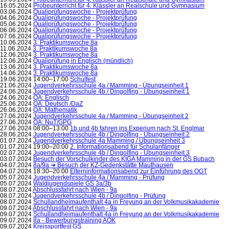
16.05.2024
Probeunterricht für 4. Klässler an Realschule und Gymnasium
03.06.2024
Qualiprüfungswoche - Projektprüfung
04.06.2024
Qualiprüfungswoche - Projektprüfung
05.06.2024
Qualiprüfungswoche - Projektprüfung
06.06.2024
Qualiprüfungswoche - Projektprüfung
07.06.2024
Qualiprüfungswoche - Projektprüfung
10.06.2024
3. Praktikumswoche 8a
11.06.2024
3. Praktikumswoche 8a
12.06.2024
3. Praktikumswoche 8a
12.06.2024
Qualiprüfung in Englisch (mündlich)
13.06.2024
3. Praktikumswoche 8a
14.06.2024
3. Praktikumswoche 8a
19.06.2024 14:00–17:00
Schulfest
21.06.2024
Jugendverkehrsschule 4a / Mamming - Übungseinheit 1
24.06.2024
Jugendverkehrsschule 4b / Dingolfing - Übungseinheit 1
24.06.2024
QA: Englisch
25.06.2024
QA: Deutsch /DaZ
26.06.2024
QA: Mathematik
27.06.2024
Jugendverkehrsschule 4a / Mamming - Übungseinheit 2
27.06.2024
QA: NuT/GPG
27.06.2024 08:00–13:00
1b und 4b fahren ins Experium nach St. Englmar
28.06.2024
Jugendverkehrsschule 4b / Dingolfing - Übungseinheit 2
01.07.2024
Jugendverkehrsschule 4a Mamming / Übungseinheit 3
01.07.2024 19:00–20:00
2. Informationsabend für Schulanfänger
02.07.2024
Jugendverkehrsschule 4b / Dingolfing - Übungseinheit 3
03.07.2024
Besuch der Vorschulkinder des KIGA Mamming in der GS Bubach
04.07.2024
8a/9a ➔ Besuch der KZ-Gedenkstätte Mauthausen
04.07.2024 18:30–20:00
Elterninformationsabend zur Einführung des OGT
05.07.2024
Jugendverkehrsschule 4a / Mamming - Prüfung
05.07.2024
Waldjugendspiele GS 3a/3b
08.07.2024
Abschlussfahrt nach Wien - 9a
08.07.2024
Jugendverkehrsschule 4b / Dingolfing - Prüfung
08.07.2024
Schullandheimaufenthalt 4a in Freyung an der Volkmusikakademie
09.07.2024
Abschlussfahrt nach Wien - 9a
09.07.2024
Schullandheimaufenthalt 4a in Freyung an der Volkmusikakademie
09.07.2024
8a - Bewerbungstraining AOK
09.07.2024
Kreissportfest GS