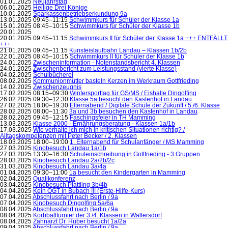
01.01.2025
Neujahrstag
06.01.2025
Heilige Drei Könige
10.01.2025
Sparkassenbetriebserkundung 9a
13.01.2025 09:45–11:15
Schwimmkurs für Schüler der Klasse 1a
15.01.2025 08:45–10:15
Schwimmkurs für Schüler der Klasse 1b
20.01.2025
20.01.2025 09:45–11:15
Schwimmkurs II für Schüler der Klasse 1a +++ ENTFÄLLT
+++
21.01.2025 09:45–11:15
Kunsteislaufbahn Landau – Klassen 1b/2b
22.01.2025 08:45–10:15
Schwimmkurs II für Schüler der Klasse 1b
24.01.2025
Zwischeninformation - Notenstandsbericht 4. Klassen
24.01.2025
Zwischenbericht zum Leistungsstand (vierte Klasse)
04.02.2025
Schulbücherei
08.02.2025
Kommunionmütter basteln Kerzen im Werkraum Gottfrieding
14.02.2025
Zwischenzeugnis
17.02.2025 08:15–09:30
Wintersporttag für GS/MS / Eishalle Dingolfing
26.02.2025 09:30–12:30
Klasse 5a besucht den Kastenhof in Landau
27.02.2025 18:00–19:30
Elternabend / Digitale Schule der Zukunft / 5./6. Klasse
28.02.2025 08:00–11:30
3a und 3b besuchen den Kastenhof in Landau
28.02.2025 09:45–12:15
Faschingsfeier in TH Mamming
13.03.2025
Klasse 2000 - Ernährungsberatung - Klassen 1a/1b
17.03.2025
Wie verhalte ich mich in kritischen Situationen richtig? /
Alltagskompetenzen mit Peter Becker / 2. Klassen
18.03.2025 18:00–19:00
1. Elternabend für Schulanfänger / MS Mamming
27.03.2025
Kinobesuch Landau 1a/1b
27.03.2025 13:30–16:30
Schuleinschreibung in Gottfrieding - 3 Gruppen
28.03.2025
Kinobesuch Landau 2a/2b/2c
31.03.2025
Kinobesuch Landau 3a/4a
01.04.2025 09:30–11:00
1a besucht den Kindergarten in Mamming
02.04.2025
Qualikonferenz
03.04.2025
Kinobesuch Plattling 3b/4b
04.04.2025
Kein OGT in Bubach !!! (Erste-Hilfe-Kurs)
07.04.2025
Abschlussfahrt nach Berlin / 9a
07.04.2025
Kinobesuch Dingolfing 5a/6a
08.04.2025
Abschlussfahrt nach Berlin / 9a
08.04.2025
Korbballturnier der 3./4. Klassen in Wallersdorf
08.04.2025
Zahnarzt Dr. Huber besucht 1a/2a
09.04.2025
Abschlussfahrt nach Berlin / 9a