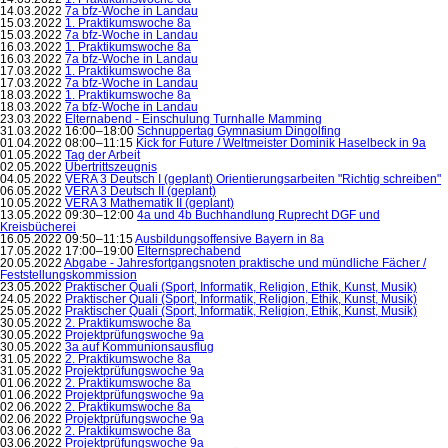
14.03.2022
7a bfz-Woche in Landau
15.03.2022
1. Praktikumswoche 8a
15.03.2022
7a bfz-Woche in Landau
16.03.2022
1. Praktikumswoche 8a
16.03.2022
7a bfz-Woche in Landau
17.03.2022
1. Praktikumswoche 8a
17.03.2022
7a bfz-Woche in Landau
18.03.2022
1. Praktikumswoche 8a
18.03.2022
7a bfz-Woche in Landau
23.03.2022
Elternabend - Einschulung Turnhalle Mamming
31.03.2022 16:00–18:00
Schnuppertag Gymnasium Dingolfing
01.04.2022 08:00–11:15
Kick for Future / Weltmeister Dominik Haselbeck in 9a
01.05.2022
Tag der Arbeit
02.05.2022
Übertrittszeugnis
04.05.2022
VERA 3 Deutsch I (geplant) Orientierungsarbeiten "Richtig schreiben"
06.05.2022
VERA 3 Deutsch II (geplant)
10.05.2022
VERA 3 Mathematik II (geplant)
13.05.2022 09:30–12:00
4a und 4b Buchhandlung Ruprecht DGF und
Kreisbücherei
16.05.2022 09:50–11:15
Ausbildungsoffensive Bayern in 8a
17.05.2022 17:00–19:00
Elternsprechabend
20.05.2022
Abgabe - Jahresfortgangsnoten praktische und mündliche Fächer /
Feststellungskommission
23.05.2022
Praktischer Quali (Sport, Informatik, Religion, Ethik, Kunst, Musik)
24.05.2022
Praktischer Quali (Sport, Informatik, Religion, Ethik, Kunst, Musik)
25.05.2022
Praktischer Quali (Sport, Informatik, Religion, Ethik, Kunst, Musik)
30.05.2022
2. Praktikumswoche 8a
30.05.2022
Projektprüfungswoche 9a
30.05.2022
3a auf Kommunionsausflug
31.05.2022
2. Praktikumswoche 8a
31.05.2022
Projektprüfungswoche 9a
01.06.2022
2. Praktikumswoche 8a
01.06.2022
Projektprüfungswoche 9a
02.06.2022
2. Praktikumswoche 8a
02.06.2022
Projektprüfungswoche 9a
03.06.2022
2. Praktikumswoche 8a
03.06.2022
Projektprüfungswoche 9a