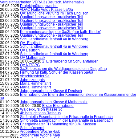
Vergleichsarbeiten VERA 3 (Deutsch, Mathematik)
16.05.2025
Projektprüfungswoche
26.05.2025
ADAC Hallo Auto / Klasse 5a/6a
30.05.2025
QA: Mündliche Prüfung im Fach Englisch
02.06.2025
Qualiprüfungswoche - praktischer Teil
03.06.2025
Qualiprüfungswoche - praktischer Teil
04.06.2025
Qualiprüfungswoche - praktischer Teil
05.06.2025
Qualiprüfungswoche - praktischer Teil
05.06.2025
Kommunionsausflug der 3a/3b (nur kath. Kinder)
06.06.2025
Qualiprüfungswoche - praktischer Teil
30.06.2025
Schullandheimaufenthalt 4a in Windberg
30.06.2025
QA: Englisch
01.07.2025
Schullandheimaufenthalt 4a in Windberg
01.07.2025
QA Deutsch
02.07.2025
Schullandheimaufenthalt 4a in Windberg
02.07.2025
QA Mathematik
02.07.2025 18:00–19:30
2. Elternabend für Schulanfänger
03.07.2025
QA NT/GPG
04.07.2025
3a/3b besuchen die Waldjugendspiele in Dingolfing
04.07.2025
Firmung für kath. Schüler der Klassen 5a/6a
24.07.2025
Abschlussfeier 9a
31.07.2025
Jahreszeugnis
15.08.2025
Mariä Himmelfahrt
15.08.2025
Mariä Himmelfahrt
29.09.2025
Jahrgangsarbeiten Klasse 6 Deutsch
30.09.2025
Elternabend der Eltern der Kommunionskinder im Klassenzimmer der
3a
01.10.2025
Jahrgangsarbeiten Klasse 6 Mathematik
01.10.2025 19:00–20:00
Erster Elternabend
13.10.2025
Waldexkursion Klasse 3c
14.10.2025
4b besucht das Rathaus
16.10.2025
Sinfonietta Essenbach in der Eskarahalle in Essenbach
17.10.2025
Sinfonietta Essenbach in der Eskarahalle in Essenbach
24.10.2025
Energietheater TH Mamming für 3./4. Klassen
29.10.2025
Schulbücherei
10.11.2025
Probenfreie Woche 4a/b
11.11.2025
Probenfreie Woche 4a/b