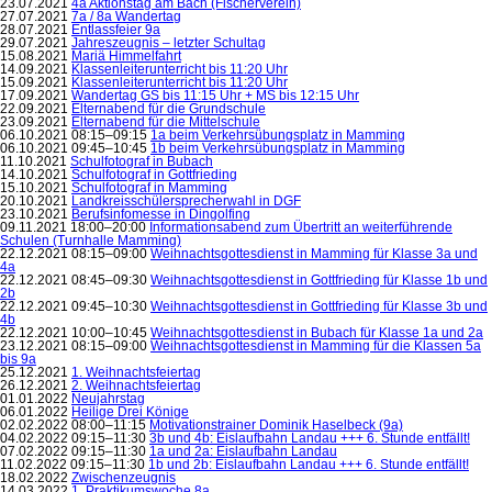
23.07.2021
4a Aktionstag am Bach (Fischerverein)
27.07.2021
7a / 8a Wandertag
28.07.2021
Entlassfeier 9a
29.07.2021
Jahreszeugnis – letzter Schultag
15.08.2021
Mariä Himmelfahrt
14.09.2021
Klassenleiterunterricht bis 11:20 Uhr
15.09.2021
Klassenleiterunterricht bis 11:20 Uhr
17.09.2021
Wandertag GS bis 11:15 Uhr + MS bis 12:15 Uhr
22.09.2021
Elternabend für die Grundschule
23.09.2021
Elternabend für die Mittelschule
06.10.2021 08:15–09:15
1a beim Verkehrsübungsplatz in Mamming
06.10.2021 09:45–10:45
1b beim Verkehrsübungsplatz in Mamming
11.10.2021
Schulfotograf in Bubach
14.10.2021
Schulfotograf in Gottfrieding
15.10.2021
Schulfotograf in Mamming
20.10.2021
Landkreisschülersprecherwahl in DGF
23.10.2021
Berufsinfomesse in Dingolfing
09.11.2021 18:00–20:00
Informationsabend zum Übertritt an weiterführende
Schulen (Turnhalle Mamming)
22.12.2021 08:15–09:00
Weihnachtsgottesdienst in Mamming für Klasse 3a und
4a
22.12.2021 08:45–09:30
Weihnachtsgottesdienst in Gottfrieding für Klasse 1b und
2b
22.12.2021 09:45–10:30
Weihnachtsgottesdienst in Gottfrieding für Klasse 3b und
4b
22.12.2021 10:00–10:45
Weihnachtsgottesdienst in Bubach für Klasse 1a und 2a
23.12.2021 08:15–09:00
Weihnachtsgottesdienst in Mamming für die Klassen 5a
bis 9a
25.12.2021
1. Weihnachtsfeiertag
26.12.2021
2. Weihnachtsfeiertag
01.01.2022
Neujahrstag
06.01.2022
Heilige Drei Könige
02.02.2022 08:00–11:15
Motivationstrainer Dominik Haselbeck (9a)
04.02.2022 09:15–11:30
3b und 4b: Eislaufbahn Landau +++ 6. Stunde entfällt!
07.02.2022 09:15–11:30
1a und 2a: Eislaufbahn Landau
11.02.2022 09:15–11:30
1b und 2b: Eislaufbahn Landau +++ 6. Stunde entfällt!
18.02.2022
Zwischenzeugnis
14.03.2022
1. Praktikumswoche 8a