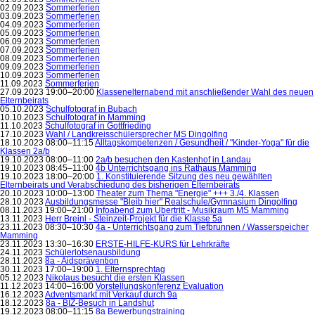
02.09.2023
Sommerferien
03.09.2023
Sommerferien
04.09.2023
Sommerferien
05.09.2023
Sommerferien
06.09.2023
Sommerferien
07.09.2023
Sommerferien
08.09.2023
Sommerferien
09.09.2023
Sommerferien
10.09.2023
Sommerferien
11.09.2023
Sommerferien
27.09.2023 19:00–20:00
Klassenelternabend mit anschließender Wahl des neuen
Elternbeirats
05.10.2023
Schulfotograf in Bubach
10.10.2023
Schulfotograf in Mamming
11.10.2023
Schulfotograf in Gottfrieding
17.10.2023
Wahl / Landkreisschülersprecher MS Dingolfing
18.10.2023 08:00–11:15
Alltagskompetenzen / Gesundheit / "Kinder-Yoga" für die
Klassen 2a/b
19.10.2023 08:00–11:00
2a/b besuchen den Kastenhof in Landau
19.10.2023 08:45–11:00
4b Unterrichtsgang ins Rathaus Mamming
19.10.2023 18:00–20:00
1. Konstituierende Sitzung des neu gewählten
Elternbeirats und Verabschiedung des bisherigen Elternbeirats
20.10.2023 10:00–13:00
Theater zum Thema "Energie" +++ 3./4. Klassen
28.10.2023
Ausbildungsmesse "Bleib hier" Realschule/Gymnasium Dingolfing
08.11.2023 19:00–21:00
Infoabend zum Übertritt - Musikraum MS Mamming
13.11.2023
Herr Breinl - Steinzeit-Projekt für die Klasse 5a
23.11.2023 08:30–10:30
4a - Unterrichtsgang zum Tiefbrunnen / Wasserspeicher
Mamming
23.11.2023 13:30–16:30
ERSTE-HILFE-KURS für Lehrkräfte
24.11.2023
Schülerlotsenausbildung
28.11.2023
8a - Aidsprävention
30.11.2023 17:00–19:00
1. Elternsprechtag
05.12.2023
Nikolaus besucht die ersten Klassen
11.12.2023 14:00–16:00
Vorstellungskonferenz Evaluation
16.12.2023
Adventsmarkt mit Verkauf durch 9a
18.12.2023
8a - BIZ-Besuch in Landshut
19.12.2023 08:00–11:15
8a Bewerbungstraining