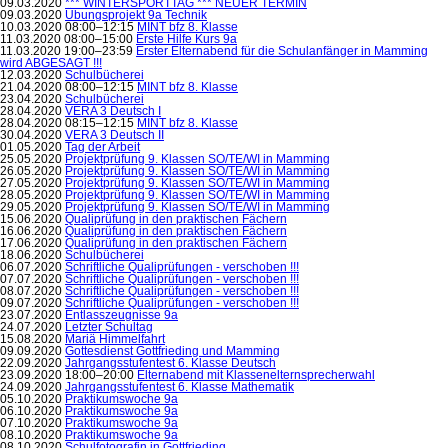
09.03.2020
*** WINTERSPORTTAG *** NEUER TERMIN
09.03.2020
Übungsprojekt 9a Technik
10.03.2020 08:00–12:15
MINT bfz 8. Klasse
11.03.2020 08:00–15:00
Erste Hilfe Kurs 9a
11.03.2020 19:00–23:59
Erster Elternabend für die Schulanfänger in Mamming
wird ABGESAGT !!!
12.03.2020
Schulbücherei
21.04.2020 08:00–12:15
MINT bfz 8. Klasse
23.04.2020
Schulbücherei
28.04.2020
VERA 3 Deutsch I
28.04.2020 08:15–12:15
MINT bfz 8. Klasse
30.04.2020
VERA 3 Deutsch II
01.05.2020
Tag der Arbeit
25.05.2020
Projektprüfung 9. Klassen SO/TE/WI in Mamming
26.05.2020
Projektprüfung 9. Klassen SO/TE/WI in Mamming
27.05.2020
Projektprüfung 9. Klassen SO/TE/WI in Mamming
28.05.2020
Projektprüfung 9. Klassen SO/TE/WI in Mamming
29.05.2020
Projektprüfung 9. Klassen SO/TE/WI in Mamming
15.06.2020
Qualiprüfung in den praktischen Fächern
16.06.2020
Qualiprüfung in den praktischen Fächern
17.06.2020
Qualiprüfung in den praktischen Fächern
18.06.2020
Schulbücherei
06.07.2020
Schriftliche Qualiprüfungen - verschoben !!!
07.07.2020
Schriftliche Qualiprüfungen - verschoben !!!
08.07.2020
Schriftliche Qualiprüfungen - verschoben !!!
09.07.2020
Schriftliche Qualiprüfungen - verschoben !!!
23.07.2020
Entlasszeugnisse 9a
24.07.2020
Letzter Schultag
15.08.2020
Mariä Himmelfahrt
09.09.2020
Gottesdienst Gottfrieding und Mamming
22.09.2020
Jahrgangsstufentest 6. Klasse Deutsch
23.09.2020 18:00–20:00
Elternabend mit Klassenelternsprecherwahl
24.09.2020
Jahrgangsstufentest 6. Klasse Mathematik
05.10.2020
Praktikumswoche 9a
06.10.2020
Praktikumswoche 9a
07.10.2020
Praktikumswoche 9a
08.10.2020
Praktikumswoche 9a
08.10.2020
Schulfotografin in Gottfrieding