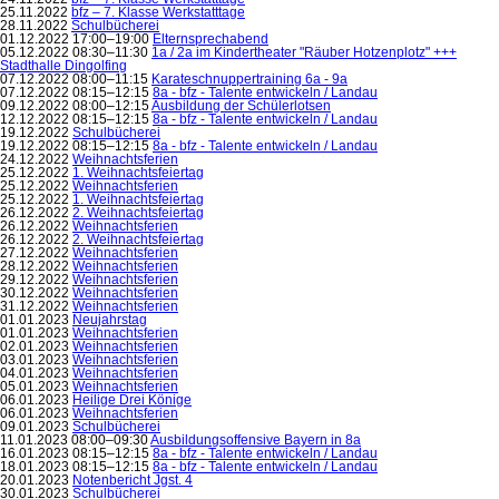
25.11.2022
bfz – 7. Klasse Werkstatttage
28.11.2022
Schulbücherei
01.12.2022 17:00–19:00
Elternsprechabend
05.12.2022 08:30–11:30
1a / 2a im Kindertheater "Räuber Hotzenplotz" +++
Stadthalle Dingolfing
07.12.2022 08:00–11:15
Karateschnuppertraining 6a - 9a
07.12.2022 08:15–12:15
8a - bfz - Talente entwickeln / Landau
09.12.2022 08:00–12:15
Ausbildung der Schülerlotsen
12.12.2022 08:15–12:15
8a - bfz - Talente entwickeln / Landau
19.12.2022
Schulbücherei
19.12.2022 08:15–12:15
8a - bfz - Talente entwickeln / Landau
24.12.2022
Weihnachtsferien
25.12.2022
1. Weihnachtsfeiertag
25.12.2022
Weihnachtsferien
25.12.2022
1. Weihnachtsfeiertag
26.12.2022
2. Weihnachtsfeiertag
26.12.2022
Weihnachtsferien
26.12.2022
2. Weihnachtsfeiertag
27.12.2022
Weihnachtsferien
28.12.2022
Weihnachtsferien
29.12.2022
Weihnachtsferien
30.12.2022
Weihnachtsferien
31.12.2022
Weihnachtsferien
01.01.2023
Neujahrstag
01.01.2023
Weihnachtsferien
02.01.2023
Weihnachtsferien
03.01.2023
Weihnachtsferien
04.01.2023
Weihnachtsferien
05.01.2023
Weihnachtsferien
06.01.2023
Heilige Drei Könige
06.01.2023
Weihnachtsferien
09.01.2023
Schulbücherei
11.01.2023 08:00–09:30
Ausbildungsoffensive Bayern in 8a
16.01.2023 08:15–12:15
8a - bfz - Talente entwickeln / Landau
18.01.2023 08:15–12:15
8a - bfz - Talente entwickeln / Landau
20.01.2023
Notenbericht Jgst. 4
30.01.2023
Schulbücherei