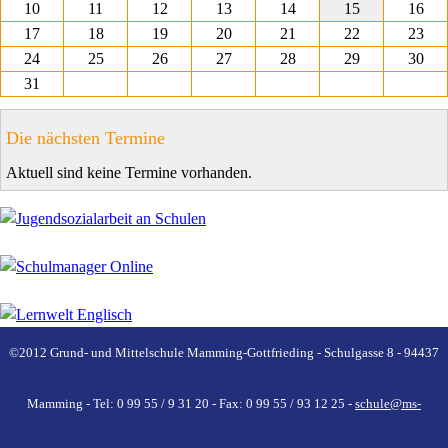
10
11
12
13
14
15
16
17
18
19
20
21
22
23
24
25
26
27
28
29
30
31
Die nächsten Termine
Aktuell sind keine Termine vorhanden.
©2012 Grund- und Mittelschule Mamming-Gottfrieding - Schulgasse 8 - 94437
Mamming - Tel: 0 99 55 / 9 31 20 - Fax: 0 99 55 / 93 12 25 -
schule@ms-