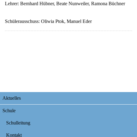
Lehrer: Bernhard Hübner, Beate Nunweiler, Ramona Büchner
Schülerausschuss: Oliwia Ptok, Manuel Eder
Navigation
Aktuelles
überspringen
Schule
Schulleitung
Kontakt