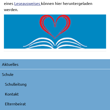
eines
Leseausweises
können hier heruntergeladen
werden.
Navigation
Aktuelles
überspringen
Schule
Schulleitung
Kontakt
Elternbeirat