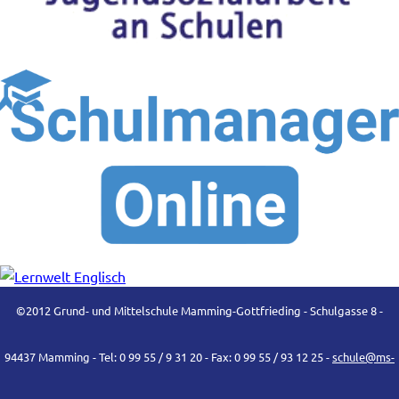
©2012 Grund- und Mittelschule Mamming-Gottfrieding - Schulgasse 8 -
94437 Mamming - Tel: 0 99 55 / 9 31 20 - Fax: 0 99 55 / 93 12 25 -
schule@ms-