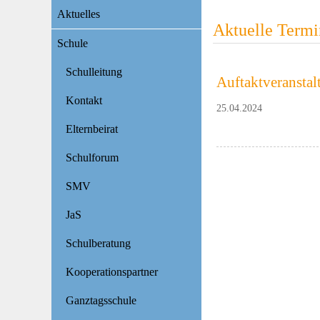
Navigation
Aktuelles
überspringen
Aktuelle Termi
Schule
Schulleitung
Auftaktveranstal
Kontakt
25.04.2024
Elternbeirat
Schulforum
SMV
JaS
Schulberatung
Kooperationspartner
Ganztagsschule