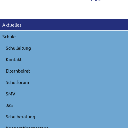
Navigation
Aktuelles
überspringen
Schule
Schulleitung
Kontakt
Elternbeirat
Schulforum
SMV
JaS
Schulberatung
Kooperationspartner