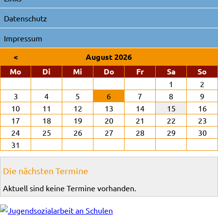
Datenschutz
Impressum
<
August 2026
ntag
enstag
ttwoch
nnerstag
eitag
mstag
nn
Mo
Di
Mi
Do
Fr
Sa
So
1
2
3
4
5
6
7
8
9
10
11
12
13
14
15
16
17
18
19
20
21
22
23
24
25
26
27
28
29
30
31
Die nächsten Termine
Aktuell sind keine Termine vorhanden.