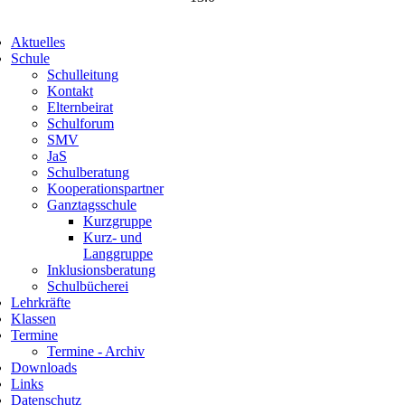
gation
Aktuelles
springen
Schule
Schulleitung
Kontakt
Elternbeirat
Schulforum
SMV
JaS
Schulberatung
Kooperationspartner
Ganztagsschule
Kurzgruppe
Kurz- und
Langgruppe
Inklusionsberatung
Schulbücherei
Lehrkräfte
Klassen
Termine
Termine - Archiv
Downloads
Links
Datenschutz