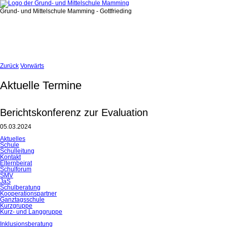
Grund- und Mittelschule Mamming - Gottfrieding
Zurück
Vorwärts
Aktuelle Termine
Berichtskonferenz zur Evaluation
05.03.2024
Navigation
Aktuelles
überspringen
Schule
Schulleitung
Kontakt
Elternbeirat
Schulforum
SMV
JaS
Schulberatung
Kooperationspartner
Ganztagsschule
Kurzgruppe
Kurz- und Langgruppe
Inklusionsberatung