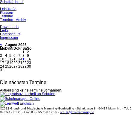
Schulbücherei
Lehrkräfte
Klassen
Termine
Termine - Archiv
Downloads
Links
Datenschutz
Impressum
<
August 2026
ntag
enstag
ttwoch
nnerstag
eitag
mstag
nntag
Mo
Di
Mi
Do
Fr
Sa
So
1
2
3
4
5
6
7
8
9
10
11
12
13
14
15
16
17
18
19
20
21
22
23
24
25
26
27
28
29
30
31
Die nächsten Termine
Aktuell sind keine Termine vorhanden.
©2012 Grund- und Mittelschule Mamming-Gottfrieding - Schulgasse 8 - 94437 Mamming - Tel: 0
99 55 / 9 31 20 - Fax: 0 99 55 / 93 12 25 -
schule@ms-mamming.de