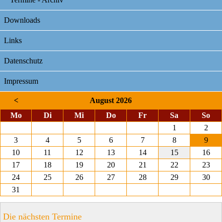
Downloads
Links
Datenschutz
Impressum
<
August 2026
ntag
enstag
ttwoch
nnerstag
eitag
mstag
nnt
Mo
Di
Mi
Do
Fr
Sa
So
1
2
3
4
5
6
7
8
9
10
11
12
13
14
15
16
17
18
19
20
21
22
23
24
25
26
27
28
29
30
31
Die nächsten Termine