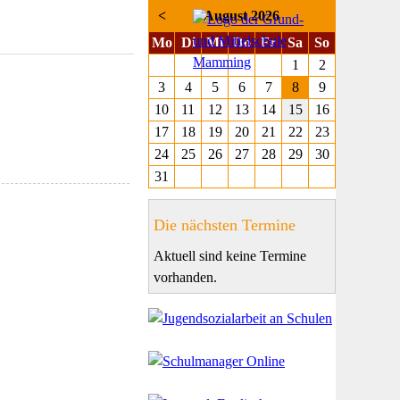
<
August 2026
ntag
enstag
ttwoch
nnerstag
eitag
mstag
nntag
Mo
Di
Mi
Do
Fr
Sa
So
1
2
3
4
5
6
7
8
9
10
11
12
13
14
15
16
17
18
19
20
21
22
23
24
25
26
27
28
29
30
31
Die nächsten Termine
Aktuell sind keine Termine
vorhanden.