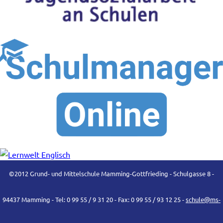
©2012 Grund- und Mittelschule Mamming-Gottfrieding - Schulgasse 8 -
94437 Mamming - Tel: 0 99 55 / 9 31 20 - Fax: 0 99 55 / 93 12 25 -
schule@ms-