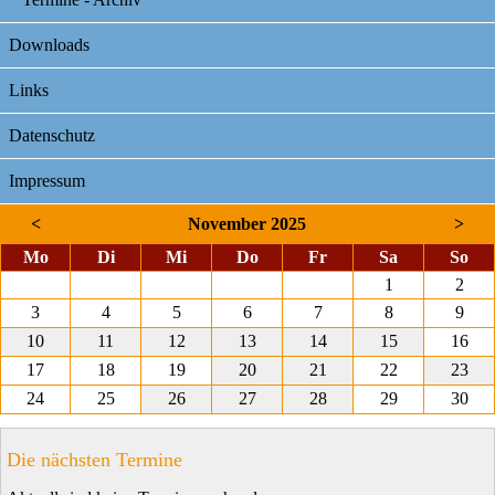
Downloads
Links
Datenschutz
Impressum
<
November 2025
>
ntag
enstag
ttwoch
nnerstag
eitag
mstag
nnt
Mo
Di
Mi
Do
Fr
Sa
So
1
2
3
4
5
6
7
8
9
10
11
12
13
14
15
16
17
18
19
20
21
22
23
24
25
26
27
28
29
30
Die nächsten Termine