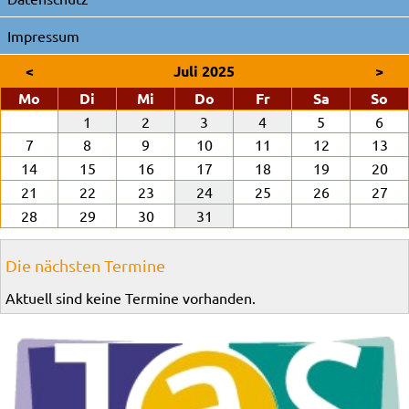
Impressum
<
Juli 2025
>
ntag
enstag
ttwoch
nnerstag
eitag
mstag
nn
Mo
Di
Mi
Do
Fr
Sa
So
1
2
3
4
5
6
7
8
9
10
11
12
13
14
15
16
17
18
19
20
21
22
23
24
25
26
27
28
29
30
31
Die nächsten Termine
Aktuell sind keine Termine vorhanden.