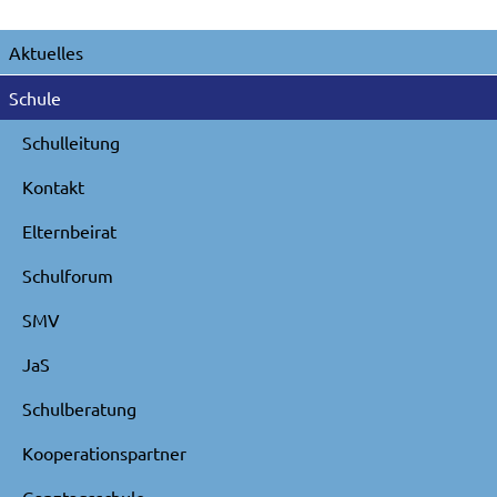
Navigation
Aktuelles
überspringen
Schule
Schulleitung
Kontakt
Elternbeirat
Schulforum
SMV
JaS
Schulberatung
Kooperationspartner