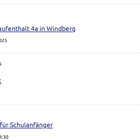
ufenthalt 4a in Windberg
025
5
k
 für Schulanfänger
9:30