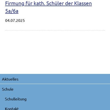
Firmung für kath. Schüler der Klassen
5a/6a
04.07.2025
Navigation
Aktuelles
überspringen
Schule
Schulleitung
Kontakt