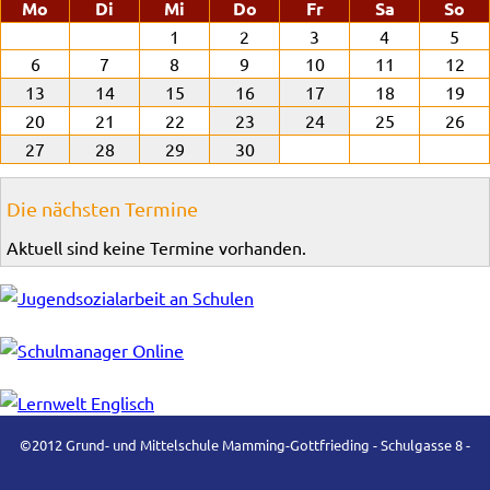
ntag
enstag
ttwoch
nnerstag
eitag
mstag
nn
Mo
Di
Mi
Do
Fr
Sa
So
1
2
3
4
5
6
7
8
9
10
11
12
13
14
15
16
17
18
19
20
21
22
23
24
25
26
27
28
29
30
Die nächsten Termine
Aktuell sind keine Termine vorhanden.
©2012 Grund- und Mittelschule Mamming-Gottfrieding - Schulgasse 8 -