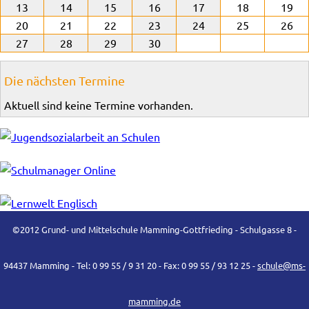
13
14
15
16
17
18
19
20
21
22
23
24
25
26
27
28
29
30
Die nächsten Termine
Aktuell sind keine Termine vorhanden.
©2012 Grund- und Mittelschule Mamming-Gottfrieding - Schulgasse 8 -
94437 Mamming - Tel: 0 99 55 / 9 31 20 - Fax: 0 99 55 / 93 12 25 -
schule@ms-
mamming.de