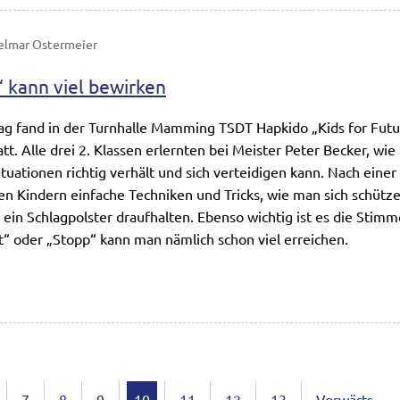
elmar Ostermeier
“ kann viel bewirken
fand in der Turnhalle Mamming TSDT Hapkido „Kids for Futu
tt. Alle drei 2. Klassen erlernten bei Meister Peter Becker, wie
ituationen richtig verhält und sich verteidigen kann. Nach ein
en Kindern einfache Techniken und Tricks, wie man sich schütze
f ein Schlagpolster draufhalten. Ebenso wichtig ist es die Stim
t“ oder „Stopp“ kann man nämlich schon viel erreichen.
n ein „Halt“ kann viel bewirken
7
8
9
10
11
12
13
Vorwärts