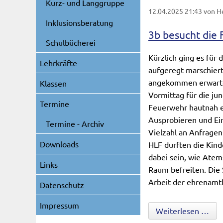
Kurz- und Langgruppe
12.04.2025 21:43
von H
Inklusionsberatung
3b besucht die 
Schulbücherei
Kürzlich ging es für
Lehrkräfte
aufgeregt marschiert
angekommen erwartete
Klassen
Vormittag für die ju
Termine
Feuerwehr hautnah e
Ausprobieren und Ein
Termine - Archiv
Vielzahl an Anfrage
Downloads
HLF durften die Kin
dabei sein, wie Atem
Links
Raum befreiten. Die 
Arbeit der ehrenamtl
Datenschutz
Impressum
3b 
Weiterlesen …