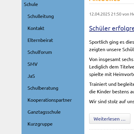
Schule
12.04.2025 21:50
von H
Schulleitung
Schüler erfolgr
Kontakt
Elternbeirat
Sportlich ging es die
zeigten unsere Schül
Schulforum
Von insgesamt sechs
SMV
Lediglich dem Titelv
spielte mit Heimvorte
JaS
Trainiert und begleit
Schulberatung
die Kinder bestens au
Kooperationspartner
Wir sind stolz auf un
Ganztagsschule
Schü
Weiterlesen …
Kurzgruppe