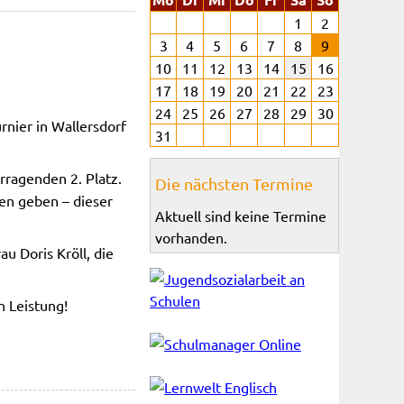
1
2
3
4
5
6
7
8
9
10
11
12
13
14
15
16
17
18
19
20
21
22
23
24
25
26
27
28
29
30
rnier in Wallersdorf
31
ragenden 2. Platz.
Die nächsten Termine
gen geben – dieser
Aktuell sind keine Termine
vorhanden.
u Doris Kröll, die
n Leistung!