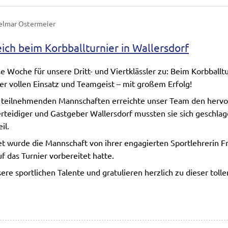
elmar Ostermeier
eich beim Korbballturnier in Wallersdorf
se Woche für unsere Dritt- und Viertklässler zu: Beim Korbballtu
er vollen Einsatz und Teamgeist – mit großem Erfolg!
 teilnehmenden Mannschaften erreichte unser Team den hervor
erteidiger und Gastgeber Wallersdorf mussten sie sich geschla
il.
et wurde die Mannschaft von ihrer engagierten Sportlehrerin Fra
f das Turnier vorbereitet hatte.
sere sportlichen Talente und gratulieren herzlich zu dieser tolle
ler erfolgreich beim Korbballturnier in Wallersdorf