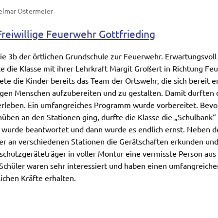
elmar Ostermeier
Freiwillige Feuerwehr Gottfrieding
 die 3b der örtlichen Grundschule zur Feuerwehr. Erwartungsvoll
e die Klasse mit ihrer Lehrkraft Margit Großert in Richtung F
 die Kinder bereits das Team der Ortswehr, die sich bereit er
ngen Menschen aufzubereiten und zu gestalten. Damit durften 
rleben. Ein umfangreiches Programm wurde vorbereitet. Bevor
üben an den Stationen ging, durfte die Klasse die „Schulbank“
n wurde beantwortet und dann wurde es endlich ernst. Neben 
der an verschiedenen Stationen die Gerätschaften erkunden un
schutzgeräteträger in voller Montur eine vermisste Person au
Schüler waren sehr interessiert und haben einen umfangreichen 
ichen Kräfte erhalten.
besucht die Freiwillige Feuerwehr Gottfrieding