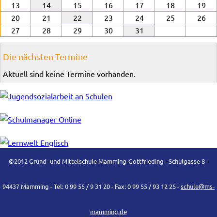
13
14
15
16
17
18
19
20
21
22
23
24
25
26
27
28
29
30
31
Die nächsten Termine
Aktuell sind keine Termine vorhanden.
©2012 Grund- und Mittelschule Mamming-Gottfrieding - Schulgasse 8 -
94437 Mamming - Tel: 0 99 55 / 9 31 20 - Fax: 0 99 55 / 93 12 25 -
schule@ms-
mamming.de