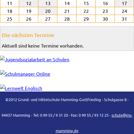
11
12
13
14
15
16
17
18
19
20
21
22
23
24
25
26
27
28
29
30
31
Die nächsten Termine
Aktuell sind keine Termine vorhanden.
©2012 Grund- und Mittelschule Mamming-Gottfrieding - Schulgasse 8 -
94437 Mamming - Tel: 0 99 55 / 9 31 20 - Fax: 0 99 55 / 93 12 25 -
schule@ms-
mamming.de