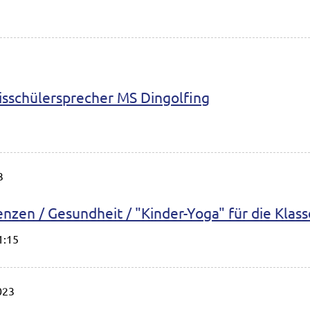
3
isschülersprecher MS Dingolfing
3
nzen / Gesundheit / "Kinder-Yoga" für die Klas
1:15
023