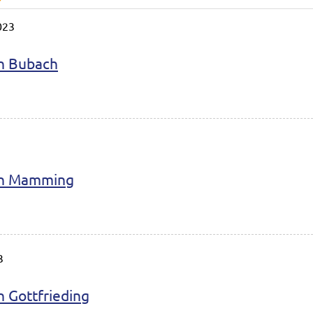
023
in Bubach
3
 in Mamming
3
n Gottfrieding