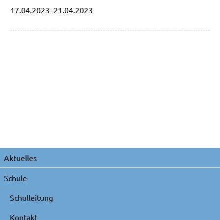
17.04.2023–21.04.2023
Navigation
Aktuelles
überspringen
Schule
Schulleitung
Kontakt