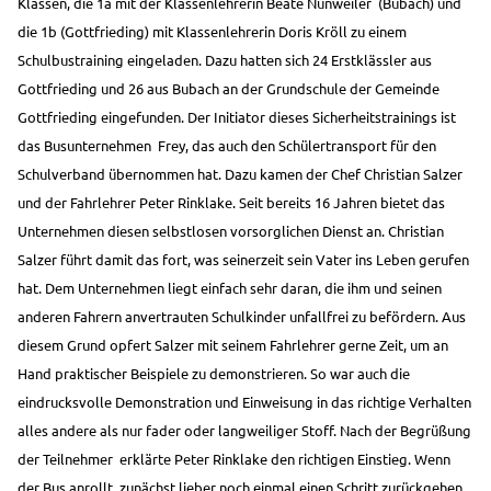
Klassen, die 1a mit der Klassenlehrerin Beate Nunweiler
(Bubach) und
die 1b (Gottfrieding) mit Klassenlehrerin Doris Kröll zu einem
Schulbustraining eingeladen. Dazu hatten sich 24 Erstklässler aus
Gottfrieding und 26 aus Bubach an der Grundschule der Gemeinde
Gottfrieding eingefunden. Der Initiator dieses Sicherheitstrainings ist
das Busunternehmen
Frey, das auch den Schülertransport für den
Schulverband übernommen hat. Dazu kamen der Chef Christian Salzer
und der Fahrlehrer Peter Rinklake. Seit bereits 16 Jahren bietet das
Unternehmen diesen selbstlosen vorsorglichen Dienst an. Christian
Salzer führt damit das fort, was seinerzeit sein Vater ins Leben gerufen
hat. Dem Unternehmen liegt einfach sehr daran, die ihm und seinen
anderen Fahrern anvertrauten Schulkinder unfallfrei zu befördern. Aus
diesem Grund opfert Salzer mit seinem Fahrlehrer gerne Zeit, um an
Hand praktischer Beispiele zu demonstrieren. So war auch die
eindrucksvolle Demonstration und Einweisung in das richtige Verhalten
alles andere als nur fader oder langweiliger Stoff. Nach der Begrüßung
der Teilnehmer
erklärte Peter Rinklake den richtigen Einstieg. Wenn
der Bus anrollt, zunächst lieber noch einmal einen Schritt zurückgehen