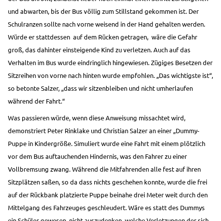
und abwarten, bis der Bus völlig zum Stillstand gekommen ist. Der
Schulranzen sollte nach vorne weisend in der Hand gehalten werden.
Würde er stattdessen
auf dem Rücken getragen,
wäre die Gefahr
groß, das dahinter einsteigende Kind zu verletzen. Auch auf das
Verhalten im Bus wurde eindringlich hingewiesen. Zügiges Besetzen der
Sitzreihen von vorne nach hinten wurde empfohlen. „Das wichtigste ist“,
so betonte Salzer, „dass wir sitzenbleiben und nicht umherlaufen
während der Fahrt.“
Was passieren würde, wenn diese Anweisung missachtet wird,
demonstriert Peter Rinklake und Christian Salzer an einer „Dummy-
Puppe in Kindergröße. Simuliert wurde eine Fahrt mit einem plötzlich
vor dem Bus auftauchenden Hindernis, was den Fahrer zu einer
Vollbremsung zwang. Während die Mitfahrenden alle fest auf ihren
Sitzplätzen saßen, so da dass nichts geschehen konnte, wurde die frei
auf der Rückbank platzierte Puppe beinahe drei Meter weit durch den
Mittelgang des Fahrzeuges geschleudert. Wäre es statt des Dummys
ein Schüler gewesen, nicht auszudenken, welche Verletzungen der sich