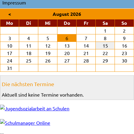
Impressum
<
August 2026
ntag
enstag
ttwoch
nnerstag
eitag
mstag
nn
Mo
Di
Mi
Do
Fr
Sa
So
1
2
3
4
5
6
7
8
9
10
11
12
13
14
15
16
17
18
19
20
21
22
23
24
25
26
27
28
29
30
31
Die nächsten Termine
Aktuell sind keine Termine vorhanden.