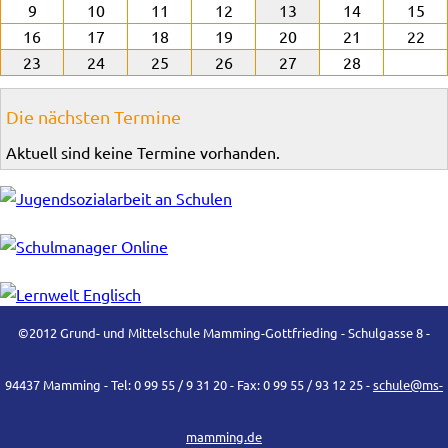
9
10
11
12
13
14
15
16
17
18
19
20
21
22
23
24
25
26
27
28
Die nächsten Termine
Aktuell sind keine Termine vorhanden.
©2012 Grund- und Mittelschule Mamming-Gottfrieding - Schulgasse 8 -
94437 Mamming - Tel: 0 99 55 / 9 31 20 - Fax: 0 99 55 / 93 12 25 -
schule@ms-
mamming.de