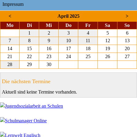
Impressum
<
April 2025
>
ntag
enstag
ttwoch
nnerstag
eitag
mstag
nnt
Mo
Di
Mi
Do
Fr
Sa
So
1
2
3
4
5
6
7
8
9
10
11
12
13
14
15
16
17
18
19
20
21
22
23
24
25
26
27
28
29
30
Die nächsten Termine
Aktuell sind keine Termine vorhanden.