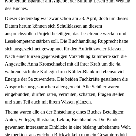
Kooperationspartner am Angebot der Stiftung Lesen zum Welttag
des Buches.
Dieser Gedenktag war zwar schon am 23. April, doch um dieses
Datum herum können sich Schulklassen an diesem
anspruchsvollen Projekt beteiligen, das Lesefreude wecken und
Lesekompetenz stärken soll. Die Buchhandlung Rupprecht hatte
sich ausgezeichnet gewappnet für den Auftritt zweier Klassen.
Nach einer kurzen gegenseitigen Vorstellung kümmerte sich die
Angestellte Anna Kronschnabel mit all ihrer Kraft um die 4a,
während sich ihre Kollegin Irma Köhler-Blank mit ebenso viel
Energie der 5a zuwendete. Die beiden Fachkräfte gestalteten die
Ansprache ausgesprochen altersgerecht. Alle Schüler waren
eingebunden, durften raten, vermuten, schätzen, Fragen stellen
und zum Teil auch mit ihrem Wissen glänzen.
Thema waren alle an der Entstehung eines Buches Beteiligten:
Autor, Verleger, Illustrator, Lektor, Buchhändler. Die Kinder
gewannen interessante Einblicke in eine bislang unbekannte Welt,
sie merkten, aus welchen Blickwinkeln man ein Gesamtprodukt