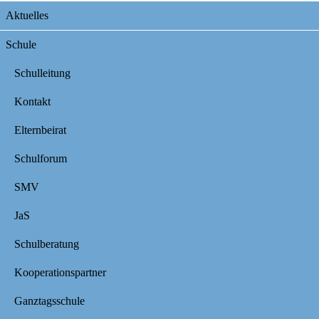
Navigation
Aktuelles
überspringen
Schule
Schulleitung
Kontakt
Elternbeirat
Schulforum
SMV
JaS
Schulberatung
Kooperationspartner
Ganztagsschule