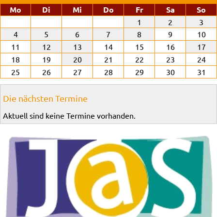
ntag
enstag
ttwoch
nnerstag
eitag
mstag
nn
Mo
Di
Mi
Do
Fr
Sa
So
1
2
3
4
5
6
7
8
9
10
11
12
13
14
15
16
17
18
19
20
21
22
23
24
25
26
27
28
29
30
31
Die nächsten Termine
Aktuell sind keine Termine vorhanden.