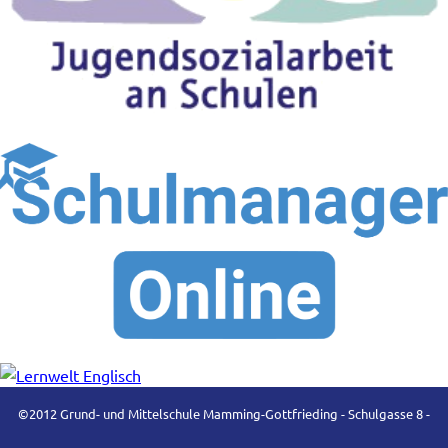
©2012 Grund- und Mittelschule Mamming-Gottfrieding - Schulgasse 8 -