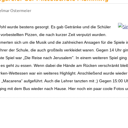
elmar Ostermeier
 Wohl wurde bestens gesorgt. Es gab Getränke und die Schüler
orbestellten Pizzen, die nach kurzer Zeit verputzt wurden.
erten sich um die Musik und die zahlreichen Ansagen für die Spiele in
hrer der Schule, die auch großteils verkleidet waren. Gegen 14 Uhr gi
rste Spiel war „Die Reise nach Jerusalem". In einem weiteren Spiel gin
es geht zu essen. Wenn dabei die Hände am Rücken verschränkt bleibe
ken-Wettessen war ein weiteres Highlight. Anschließend wurde wieder 
 „Macarena“ aufgeführt. Auch die Lehrer tanzten mit ;) Gegen 15:00 Uhr
ging mit dem Bus wieder nach Hause.
Hier noch ein paar coole Fotos u