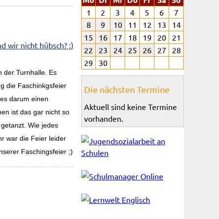
1
2
3
4
5
6
7
8
9
10
11
12
13
14
15
16
17
18
19
20
21
22
23
24
25
26
27
28
29
30
 der Turnhalle. Es
ng die Faschinkgsfeier
Die nächsten Termine
g es darum einen
Aktuell sind keine Termine
n ist das gar nicht so
vorhanden.
getanzt. Wie jedes
 war die Feier leider
nserer Faschingsfeier ;)