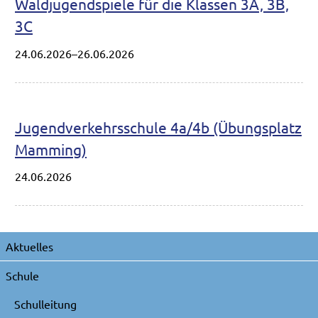
Waldjugendspiele für die Klassen 3A, 3B,
3C
24.06.2026–26.06.2026
Jugendverkehrsschule 4a/4b (Übungsplatz
Mamming)
24.06.2026
Navigation
Aktuelles
überspringen
Schule
Schulleitung