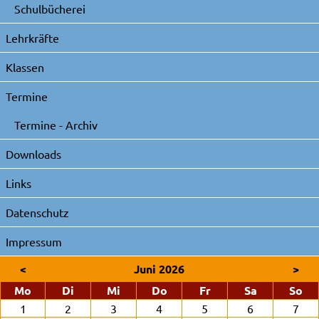
Schulbücherei
Lehrkräfte
Klassen
Termine
Termine - Archiv
Downloads
Links
Datenschutz
Impressum
<
Juni 2026
>
ntag
enstag
ttwoch
nnerstag
eitag
mstag
nn
Mo
Di
Mi
Do
Fr
Sa
So
1
2
3
4
5
6
7