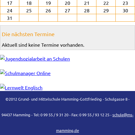
17
18
19
20
21
22
23
24
25
26
27
28
29
30
31
Die nächsten Termine
Aktuell sind keine Termine vorhanden.
©2012 Grund- und Mittelschule Mamming-Gottfrieding - Schulgasse 8 -
94437 Mamming - Tel: 0 99 55 / 9 31 20 - Fax: 0 99 55 / 93 12 25 -
schule@ms-
mamming.de