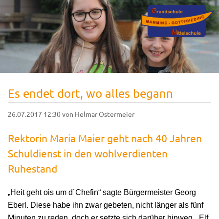
Es endet dort, wo alles begann
26.07.2017 12:30
von Helmar Ostermeier
Rektorin Maria Maier geht nach 40 Jahren
Schuldienst in den wohlverdienten
Ruhestand
„Heit geht ois um d´Chefin“ sagte Bürgermeister Georg
Eberl. Diese habe ihn zwar gebeten, nicht länger als fünf
Minuten zu reden, doch er setzte sich darüber hinweg. „Elf