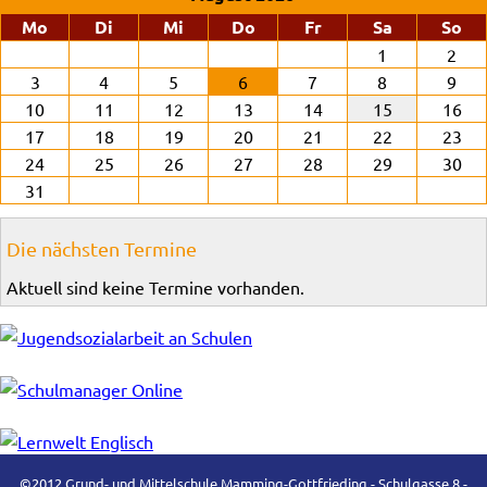
ntag
enstag
ttwoch
nnerstag
eitag
mstag
nn
Mo
Di
Mi
Do
Fr
Sa
So
1
2
3
4
5
6
7
8
9
10
11
12
13
14
15
16
17
18
19
20
21
22
23
24
25
26
27
28
29
30
31
Die nächsten Termine
Aktuell sind keine Termine vorhanden.
©2012 Grund- und Mittelschule Mamming-Gottfrieding - Schulgasse 8 -