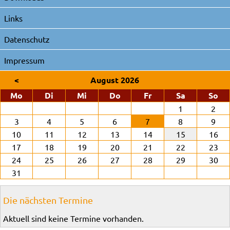
Links
Datenschutz
Impressum
<
August 2026
ntag
enstag
ttwoch
nnerstag
eitag
mstag
nn
Mo
Di
Mi
Do
Fr
Sa
So
1
2
3
4
5
6
7
8
9
10
11
12
13
14
15
16
17
18
19
20
21
22
23
24
25
26
27
28
29
30
31
Die nächsten Termine
Aktuell sind keine Termine vorhanden.