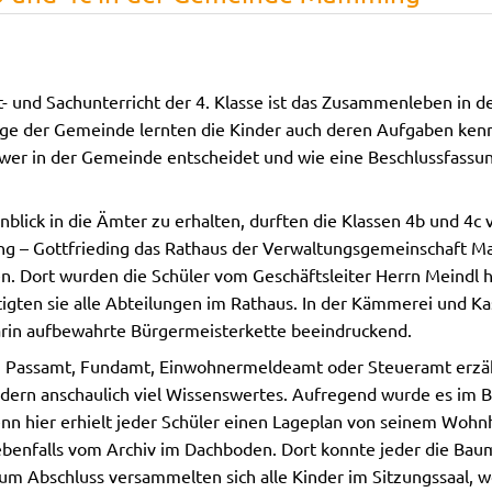
- und Sachunterricht der 4. Klasse ist das Zusammenleben in 
age der Gemeinde lernten die Kinder auch deren Aufgaben kenn
wer in der Gemeinde entscheidet und wie eine Beschlussfassun
nblick in die Ämter zu erhalten, durften die Klassen 4b und 4c
g – Gottfrieding das Rathaus der Verwaltungsgemeinschaft 
n. Dort wurden die Schüler vom Geschäftsleiter Herrn Meindl h
igten sie alle Abteilungen im Rathaus. In der Kämmerei und K
arin aufbewahrte Bürgermeisterkette beeindruckend.
 Passamt, Fundamt, Einwohnermeldeamt oder Steueramt erzäh
dern anschaulich viel Wissenswertes. Aufregend wurde es im 
nn hier erhielt jeder Schüler einen Lageplan von seinem Wohn
 ebenfalls vom Archiv im Dachboden. Dort konnte jeder die Ba
um Abschluss versammelten sich alle Kinder im Sitzungssaal, wo