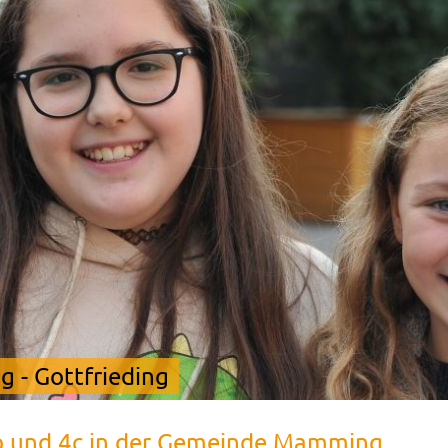
 - Gottfrieding
b und 4c in der Gemeinde Mamming