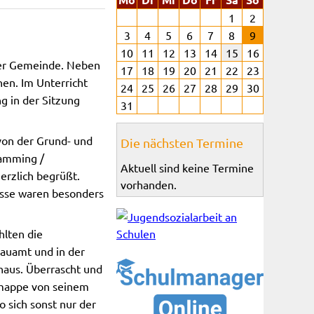
1
2
3
4
5
6
7
8
9
10
11
12
13
14
15
16
der Gemeinde. Neben
17
18
19
20
21
22
23
en. Im Unterricht
24
25
26
27
28
29
30
g in der Sitzung
31
 von der Grund- und
Die nächsten Termine
Mamming /
Aktuell sind keine Termine
erzlich begrüßt.
vorhanden.
asse waren besonders
lten die
Bauamt und in der
haus. Überrascht und
umappe von seinem
 sich sonst nur der