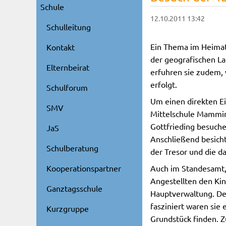
Schule
12.10.2011 13:42
Schulleitung
Ein Thema im Heimat
Kontakt
der geografischen L
Elternbeirat
erfuhren sie zudem, 
erfolgt.
Schulforum
Um einen direkten Ei
SMV
Mittelschule Mammin
Gottfrieding besuche
JaS
Anschließend besicht
Schulberatung
der Tresor und die d
Auch im Standesamt,
Kooperationspartner
Angestellten den Kin
Ganztagsschule
Hauptverwaltung. De
fasziniert waren sie
Kurzgruppe
Grundstück finden. Z