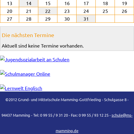
13
14
15
16
17
18
19
20
21
22
23
24
25
26
27
28
29
30
31
Die nächsten Termine
Aktuell sind keine Termine vorhanden.
©2012 Grund- und Mittelschule Mamming-Gottfrieding - Schulgasse 8 -
94437 Mamming - Tel: 0 99 55 / 9 31 20 - Fax: 0 99 55 / 93 12 25 -
schule@ms-
mamming.de