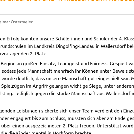
elmar Ostermeier
chen Erfolg konnten unsere Schülerinnen und Schüler der 4. Klas
Grundschulen im Landkreis Dingolfing-Landau in Wallersdorf be
vorragenden 2. Platz.
 Beginn an großen Einsatz, Teamgeist und Fairness. Gespielt 
 sodass jede Mannschaft mehrfach ihr Können unter Beweis ste
 wurde deutlich, dass unsere Mannschaft gut eingespielt war. Mi
Spielzügen im Angriff gelangen wichtige Siege, unter andere
ilsting. Lediglich gegen die starke Mannschaft aus Wallersdorf
enden Leistungen sicherte sich unser Team verdient den Einzu
nder engagiert bis zum Schluss, mussten sich aber am Ende g
 über einen ausgezeichneten 2. Platz freuen. Unterstützt wurd
 die die Kinder mental in Hochform brachte.