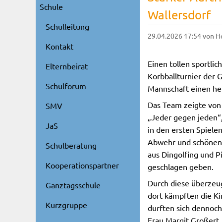
Schule
Wallersdorf
Schulleitung
29.04.2026 17:54
von H
Kontakt
Einen tollen sportli
Elternbeirat
Korbballturnier der 
Schulforum
Mannschaft einen her
Das Team zeigte von
SMV
„Jeder gegen jeden“,
JaS
in den ersten Spielen
Abwehr und schönen 
Schulberatung
aus Dingolfing und P
Kooperationspartner
geschlagen geben.
Durch diese überzeug
Ganztagsschule
dort kämpften die Ki
Kurzgruppe
durften sich dennoch
Frau Margit Großert,