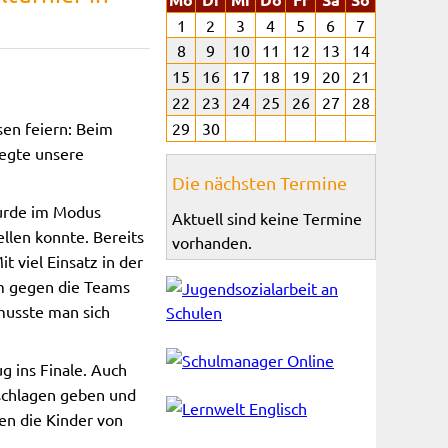
1
2
3
4
5
6
7
8
9
10
11
12
13
14
15
16
17
18
19
20
21
22
23
24
25
26
27
28
sen feiern: Beim
29
30
legte unsere
Die nächsten Termine
wurde im Modus
Aktuell sind keine Termine
llen konnte. Bereits
vorhanden.
t viel Einsatz in der
m gegen die Teams
 musste man sich
g ins Finale. Auch
eschlagen geben und
en die Kinder von