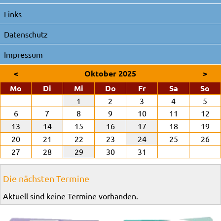
Links
Datenschutz
Impressum
<
Oktober 2025
>
ntag
enstag
ttwoch
nnerstag
eitag
mstag
nn
Mo
Di
Mi
Do
Fr
Sa
So
1
2
3
4
5
6
7
8
9
10
11
12
13
14
15
16
17
18
19
20
21
22
23
24
25
26
27
28
29
30
31
Die nächsten Termine
Aktuell sind keine Termine vorhanden.