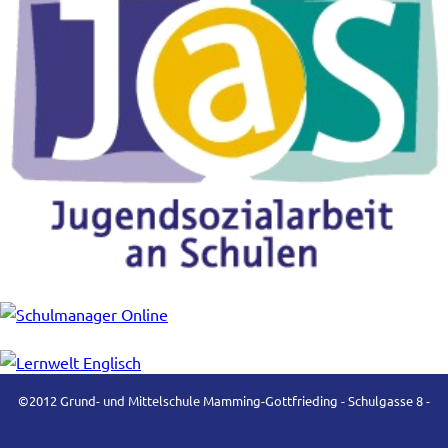
©2012 Grund- und Mittelschule Mamming-Gottfrieding - Schulgasse 8 -