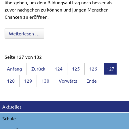
übergeben, um dem Bildungsauftrag noch besser als
zuvor nachgehen zu können und jungen Menschen
Chancen zu eröffnen.
Mittelschule Mamming feiert
Weiterlesen …
Seite 127 von 132
Anfang
Zurück
124
125
126
127
128
129
130
Vorwärts
Ende
Navigation
Aktuelles
überspringen
Schule