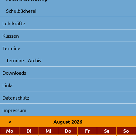
Schulbücherei
Lehrkräfte
Klassen
Termine
Termine - Archiv
Downloads
Links
Datenschutz
Impressum
<
August 2026
ntag
enstag
ttwoch
nnerstag
eitag
mstag
nn
Mo
Di
Mi
Do
Fr
Sa
So