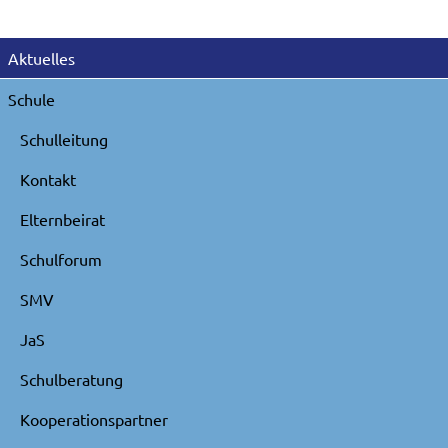
Navigation
Aktuelles
überspringen
Schule
Schulleitung
Kontakt
Elternbeirat
Schulforum
SMV
JaS
Schulberatung
Kooperationspartner