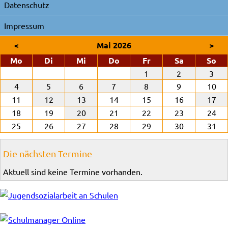
Datenschutz
Impressum
<
Mai 2026
>
ntag
enstag
ttwoch
nnerstag
eitag
mstag
nn
Mo
Di
Mi
Do
Fr
Sa
So
1
2
3
4
5
6
7
8
9
10
11
12
13
14
15
16
17
18
19
20
21
22
23
24
25
26
27
28
29
30
31
Die nächsten Termine
Aktuell sind keine Termine vorhanden.