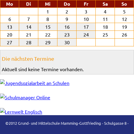
ntag
enstag
ttwoch
nnerstag
eitag
mstag
nn
Mo
Di
Mi
Do
Fr
Sa
So
1
2
3
4
5
6
7
8
9
10
11
12
13
14
15
16
17
18
19
20
21
22
23
24
25
26
27
28
29
30
Die nächsten Termine
Aktuell sind keine Termine vorhanden.
©2012 Grund- und Mittelschule Mamming-Gottfrieding - Schulgasse 8 -