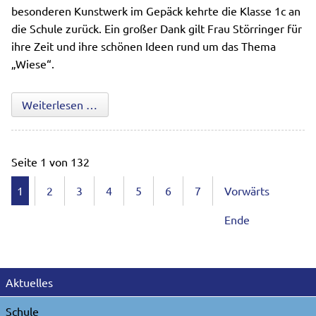
besonderen Kunstwerk im Gepäck kehrte die Klasse 1c an
die Schule zurück. Ein großer Dank gilt Frau Störringer für
ihre Zeit und ihre schönen Ideen rund um das Thema
„Wiese“.
Die Wiese hautnah erleben
Weiterlesen …
Seite 1 von 132
1
2
3
4
5
6
7
Vorwärts
Ende
Navigation
Aktuelles
überspringen
Schule