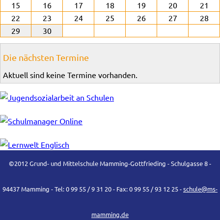
15
16
17
18
19
20
21
22
23
24
25
26
27
28
29
30
Die nächsten Termine
Aktuell sind keine Termine vorhanden.
©2012 Grund- und Mittelschule Mamming-Gottfrieding - Schulgasse 8 -
94437 Mamming - Tel: 0 99 55 / 9 31 20 - Fax: 0 99 55 / 93 12 25 -
schule@ms-
mamming.de