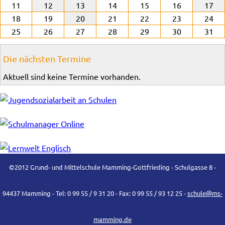
11
12
13
14
15
16
17
18
19
20
21
22
23
24
25
26
27
28
29
30
31
Die nächsten Termine
Aktuell sind keine Termine vorhanden.
©2012 Grund- und Mittelschule Mamming-Gottfrieding - Schulgasse 8 -
94437 Mamming - Tel: 0 99 55 / 9 31 20 - Fax: 0 99 55 / 93 12 25 -
schule@ms-
mamming.de