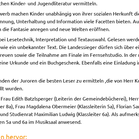
chen Kinder- und Jugendliteratur vermitteln.
erb machen Kinder unabhängig von ihrer sozialen Herkunft die
nnung, Unterhaltung und Information viele Facetten bieten. 
n die Fantasie anregen und neue Welten eröffnen.
i Lesetechnik, Interpretation und Textauswahl. Gelesen werde
owie ein unbekannter Text. Die Landessieger dürfen sich über e
 freuen sowie die Teilnahme am Finale im Fernsehstudio. In der
eine Urkunde und ein Buchgeschenk. Ebenfalls eine Einladung 
nden der Juroren die besten Leser zu ermitteln ,die von Herr 
lt wurden.
 Frau Edith Batzlsperger (Leiterin der Gemeindebücherei), Her
ter 8a), Frau Magdalena Obermeier (Klassleiterin 5a), Florian S
 und Studienrat Maximilian Ludwig (Klassleiter 6a). Als aufme
sen 5a und 6a im Musiksaal anwesend.
en hervor: