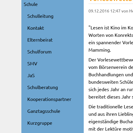
Schule
09.12.2016 12:47
von H
Schulleitung
"Lesen ist Kino im K
Kontakt
Worten von Konrekt
Elternbeirat
ein spannender Vorl
Mamming.
Schulforum
Der Vorlesewettbewe
SMV
vom Börsenverein de
Buchhandlungen und 
JaS
bundesweiten Schüler
Schulberatung
sich jedes Jahr an r
bereitet dieses Jahr
Kooperationspartner
Die traditionelle Le
Ganztagsschule
und aus ihren Liebli
eigenständige Buchau
Kurzgruppe
mit der Lektüre moti