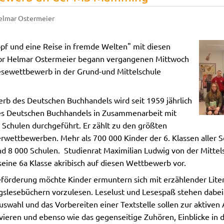
elmar Ostermeier
opf und eine Reise in fremde Welten" mit diesen
or Helmar Ostermeier begann vergangenen Mittwoch
esewettbewerb in der Grund-und Mittelschule
rb des Deutschen Buchhandels wird seit 1959 jährlich
s Deutschen Buchhandels in Zusammenarbeit mit
Schulen durchgeführt. Er zählt zu den größten
wettbewerben. Mehr als 700 000 Kinder der 6. Klassen aller S
und 8 000 Schulen. Studienrat Maximilian Ludwig von der Mitt
 seine 6a Klasse akribisch auf diesen Wettbewerb vor.
seförderung möchte Kinder ermuntern sich mit erzählender Lite
ngslesebüchern vorzulesen. Leselust und Lesespaß stehen dabei
swahl und das Vorbereiten einer Textstelle sollen zur aktive
vieren und ebenso wie das gegenseitige Zuhören, Einblicke in di