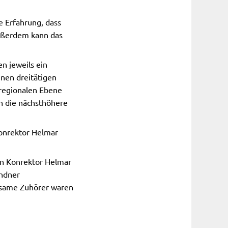
 Erfahrung, dass
Außerdem kann das
n jeweils ein
inen dreitätigen
 regionalen Ebene
in die nächsthöhere
Konrektor Helmar
rn Konrektor Helmar
andner
rksame Zuhörer waren