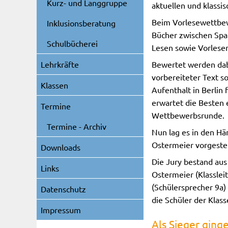
Kurz- und Langgruppe
aktuellen und klassis
Beim Vorlesewettbew
Inklusionsberatung
Bücher zwischen Spa
Schulbücherei
Lesen sowie Vorlese
Bewertet werden dabe
Lehrkräfte
vorbereiteter Text s
Klassen
Aufenthalt in Berlin
erwartet die Besten 
Termine
Wettbewerbsrunde.
Termine - Archiv
Nun lag es in den Hä
Ostermeier vorgestel
Downloads
Die Jury bestand aus
Links
Ostermeier (Klasslei
(Schülersprecher 9a)
Datenschutz
die Schüler der Klas
Impressum
Als Sieger ging