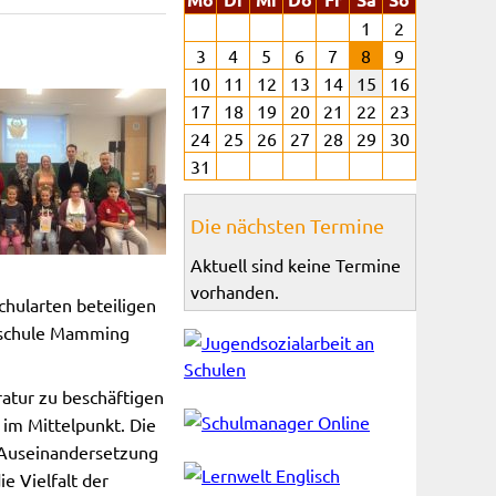
1
2
3
4
5
6
7
8
9
10
11
12
13
14
15
16
17
18
19
20
21
22
23
24
25
26
27
28
29
30
31
Die nächsten Termine
Aktuell sind keine Termine
vorhanden.
chularten beteiligen
elschule Mamming
ratur zu beschäftigen
 im Mittelpunkt. Die
n Auseinandersetzung
e Vielfalt der