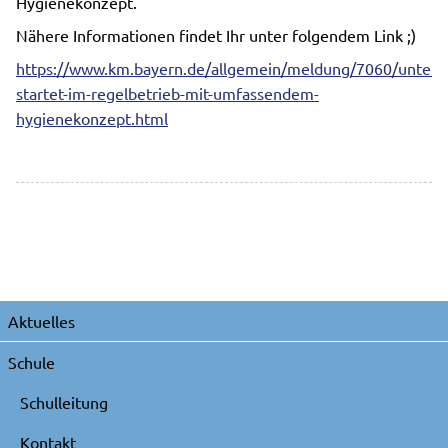
Hygienekonzept.
Nähere Informationen findet Ihr unter folgendem Link ;)
https://www.km.bayern.de/allgemein/meldung/7060/unterri
startet-im-regelbetrieb-mit-umfassendem-
hygienekonzept.html
Navigation
Aktuelles
überspringen
Schule
Schulleitung
Kontakt