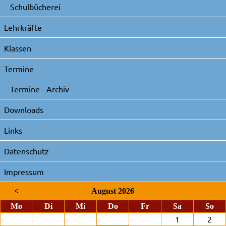
Schulbücherei
Lehrkräfte
Klassen
Termine
Termine - Archiv
Downloads
Links
Datenschutz
Impressum
<
August 2026
ntag
enstag
ttwoch
nnerstag
eitag
mstag
nnt
Mo
Di
Mi
Do
Fr
Sa
So
1
2