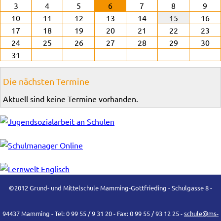
3
4
5
6
7
8
9
10
11
12
13
14
15
16
17
18
19
20
21
22
23
24
25
26
27
28
29
30
31
Die nächsten Termine
Aktuell sind keine Termine vorhanden.
©2012 Grund- und Mittelschule Mamming-Gottfrieding - Schulgasse 8 -
94437 Mamming - Tel: 0 99 55 / 9 31 20 - Fax: 0 99 55 / 93 12 25 -
schule@ms-