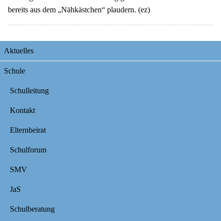
bereits aus dem „Nähkästchen“ plaudern. (ez)
Navigation
Aktuelles
überspringen
Schule
Schulleitung
Kontakt
Elternbeirat
Schulforum
SMV
JaS
Schulberatung