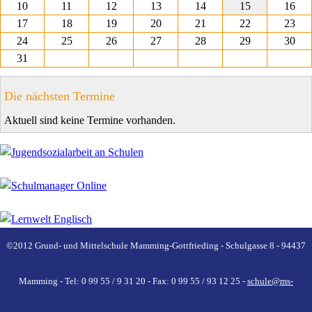
10
11
12
13
14
15
16
17
18
19
20
21
22
23
24
25
26
27
28
29
30
31
Die nächsten Termine
Aktuell sind keine Termine vorhanden.
©2012 Grund- und Mittelschule Mamming-Gottfrieding - Schulgasse 8 - 94437
Mamming - Tel: 0 99 55 / 9 31 20 - Fax: 0 99 55 / 93 12 25 -
schule@ms-