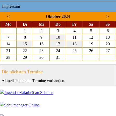
Impressum
<
Oktober 2024
>
ntag
enstag
ttwoch
nnerstag
eitag
mstag
nnt
Mo
Di
Mi
Do
Fr
Sa
So
1
2
3
4
5
6
7
8
9
10
11
12
13
14
15
16
17
18
19
20
21
22
23
24
25
26
27
28
29
30
31
Die nächsten Termine
Aktuell sind keine Termine vorhanden.