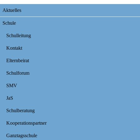
Navigation
Aktuelles
überspringen
Schule
Schulleitung
Kontakt
Elternbeirat
Schulforum
SMV
JaS
Schulberatung
Kooperationspartner
Ganztagsschule