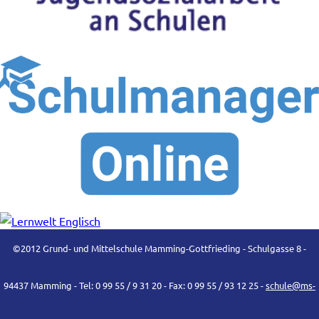
©2012 Grund- und Mittelschule Mamming-Gottfrieding - Schulgasse 8 -
94437 Mamming - Tel: 0 99 55 / 9 31 20 - Fax: 0 99 55 / 93 12 25 -
schule@ms-