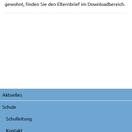
gewohnt, finden Sie den Elternbrief im Downloadbereich.
Navigation
Aktuelles
überspringen
Schule
Schulleitung
Kontakt