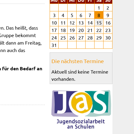
1
2
3
4
5
6
7
8
9
10
11
12
13
14
15
16
. Das heißt, dass
17
18
19
20
21
22
23
e Gruppe bekommt
24
25
26
27
28
29
30
lt dann am Freitag,
31
nn auch das
Die nächsten Termine
 für den Bedarf an
Aktuell sind keine Termine
vorhanden.