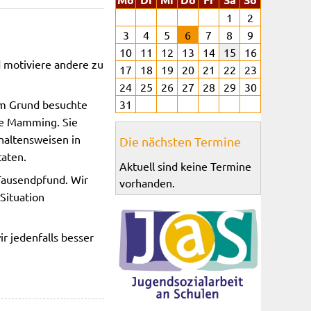
1
2
3
4
5
6
7
8
9
10
11
12
13
14
15
16
d motiviere andere zu
17
18
19
20
21
22
23
24
25
26
27
28
29
30
sem Grund besuchte
31
le Mamming. Sie
haltensweisen in
Die nächsten Termine
taten.
Aktuell sind keine Termine
 Tausendpfund. Wir
vorhanden.
Situation
r jedenfalls besser