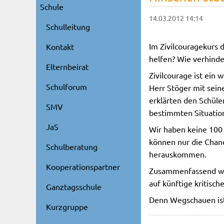
Schule
14.03.2012 14:14
Schulleitung
Im Zivilcouragekurs d
Kontakt
helfen? Wie verhinde
Elternbeirat
Zivilcourage ist ein
Schulforum
Herr Stöger mit sein
erklärten den Schüle
SMV
bestimmten Situation
JaS
Wir haben keine 100 
können nur die Chanc
Schulberatung
herauskommen.
Kooperationspartner
Zusammenfassend war 
auf künftige kritisch
Ganztagsschule
Denn Wegschauen ist
Kurzgruppe