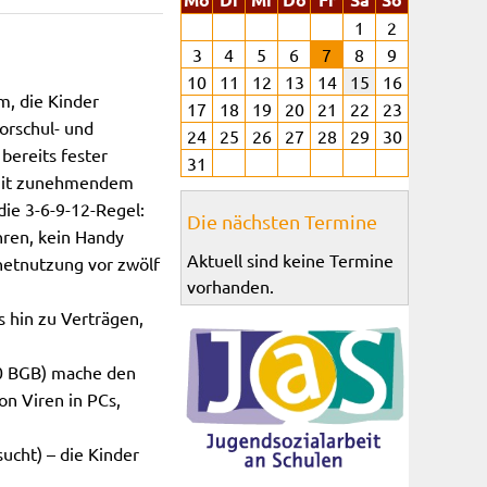
1
2
3
4
5
6
7
8
9
10
11
12
13
14
15
16
m, die Kinder
17
18
19
20
21
22
23
orschul- und
24
25
26
27
28
29
30
bereits fester
31
d mit zunehmendem
die 3-6-9-12-Regel:
Die nächsten Termine
hren, kein Handy
Aktuell sind keine Termine
netnutzung vor zwölf
vorhanden.
s hin zu Verträgen,
10 BGB) mache den
on Viren in PCs,
ucht) – die Kinder