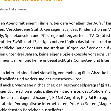
elmar Ostermeier
den Abend mit einem Film ein, bei dem vor allem der Aufruf ka
n. Verschiedene Statistiken sagen aus, dass Kinder schon im V
y, Spielekonsolen und PC´s rege nutzen, auch das TV-Gerät ist 
ent der Zwölf- und 13jährigen nutzen täglich das Internet un
 zeitliche Dauer der Nutzung stark an. Jürgen Wolf verwies auf 
en unter drei Jahren, keine eigene Spielekonsole vor sechs Ja
 neun Jahren und keine unbeaufsichtigte Computer- und Inter
im Internet sind dabei vielseitig, von Mobbing über Abzocke bi
bschließt und Verletzung der Menschenwürde.
nd auch Erwachsene nicht sicher; der Taschengeldparagraf (§ 1
ugendliche schon möglich, illegale Filmdienste, das „Abholen“ v
 Industrieanlagen, „Doxxing“, E-Mail Angriffe, PayPal Betrug,
raterie, Pornografische Internetseiten, Pro-Ana-Seiten (Magers
schiedensten Bereichen ausgeliefert.