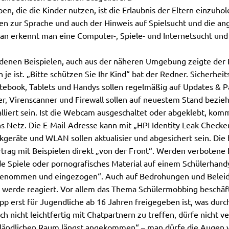
n, die die Kinder nutzen, ist die Erlaubnis der Eltern einzuho
en zur Sprache und auch der Hinweis auf Spielsucht und die 
an erkennt man eine Computer-, Spiele- und Internetsucht und 
denen Beispielen, auch aus der näheren Umgebung zeigte der R
je ist. „Bitte schützen Sie Ihr Kind“ bat der Redner. Sicherheit
otebook, Tablets und Handys sollen regelmäßig auf Updates & 
r, Virenscanner und Firewall sollen auf neuestem Stand bezie
lliert sein. Ist die Webcam ausgeschaltet oder abgeklebt, kom
ns Netz. Die E-Mail-Adresse kann mit „HPI Identity Leak Check
kgeräte und WLAN sollen aktualisier und abgesichert sein. Di
trag mit Beispielen direkt „von der Front“. Werden verbotene I
e Spiele oder pornografisches Material auf einem Schülerhandy
 genommen und eingezogen“. Auch auf Bedrohungen und Beleid
 werde reagiert. Vor allem das Thema Schülermobbing beschäft
pp erst für Jugendliche ab 16 Jahren freigegeben ist, was durc
ch nicht leichtfertig mit Chatpartnern zu treffen, dürfe nicht 
m ländlichen Raum längst angekommen“ – man dürfe die Augen 