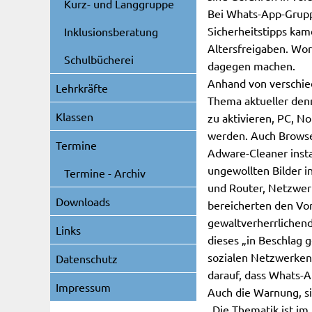
Kurz- und Langgruppe
Bei Whats-App-Gruppe
Sicherheitstipps kam
Inklusionsberatung
Altersfreigaben. Wor
Schulbücherei
dagegen machen.
Anhand von verschie
Lehrkräfte
Thema aktueller denn 
Klassen
zu aktivieren, PC, N
werden. Auch Browse
Termine
Adware-Cleaner insta
ungewollten Bilder i
Termine - Archiv
und Router, Netzwer
Downloads
bereicherten den Vor
gewaltverherrlichend
Links
dieses „in Beschlag
sozialen Netzwerken
Datenschutz
darauf, dass Whats-A
Impressum
Auch die Warnung, si
„Die Thematik ist i