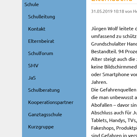
Schule
31.05.2019 10:18
von H
Schulleitung
Jürgen Wolf leitete 
Kontakt
umfassend zu schütze
Elternbeirat
Grundschulalter Hand
Bestandteil. 94 Proz
Schulforum
Alter steigt auch die
SMV
keine Bildschirmmedi
oder Smartphone vor
JaS
Jahren.
Die Gefahrenquellen 
Schulberatung
die man unbewusst a
Kooperationspartner
Abofallen – davor si
Abschluss auch für J
Ganztagsschule
Tablets, Handys, TVs,
Kurzgruppe
Fakeshops, Produktpi
sind Gefahren in ver