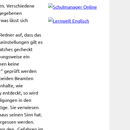
len. Verschiedene
angegebenen
was lässt sich
edner auf, dass das
seinstellungen gilt es
Patches gecheckt
hungsweise ein
men keine
er“ geprüft werden
e beiden Beamten
nhalte, wie
 entdeckt, so wird
igungen in den
ige. Sie verwiesen
haus seinen Sinn hat.
vergessen werden.
vor den „Gefahren im